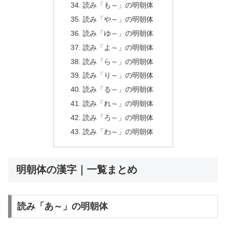
読み「も～」の明朝体
読み「や～」の明朝体
読み「ゆ～」の明朝体
読み「よ～」の明朝体
読み「ら～」の明朝体
読み「り～」の明朝体
読み「る～」の明朝体
読み「れ～」の明朝体
読み「ろ～」の明朝体
読み「わ～」の明朝体
明朝体の漢字｜一覧まとめ
読み「あ～」の明朝体