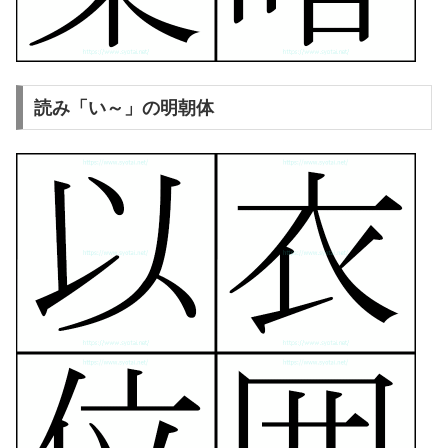
読み「い～」の明朝体