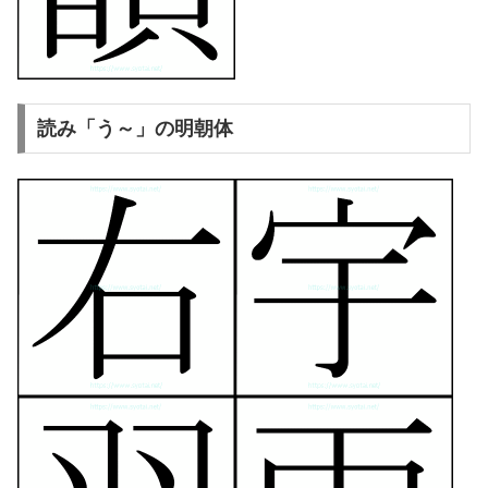
読み「う～」の明朝体