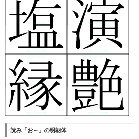
読み「お～」の明朝体