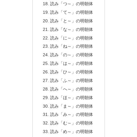
読み「つ～」の明朝体
読み「て～」の明朝体
読み「と～」の明朝体
読み「な～」の明朝体
読み「に～」の明朝体
読み「ね～」の明朝体
読み「の～」の明朝体
読み「は～」の明朝体
読み「ひ～」の明朝体
読み「ふ～」の明朝体
読み「へ～」の明朝体
読み「ほ～」の明朝体
読み「ま～」の明朝体
読み「み～」の明朝体
読み「む～」の明朝体
読み「め～」の明朝体