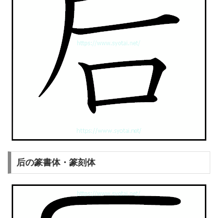
后の篆書体・篆刻体