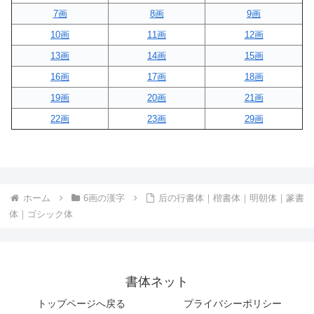
7画
8画
9画
10画
11画
12画
13画
14画
15画
16画
17画
18画
19画
20画
21画
22画
23画
29画
ホーム
6画の漢字
后の行書体｜楷書体｜明朝体｜篆書
体｜ゴシック体
書体ネット
トップページへ戻る
プライバシーポリシー