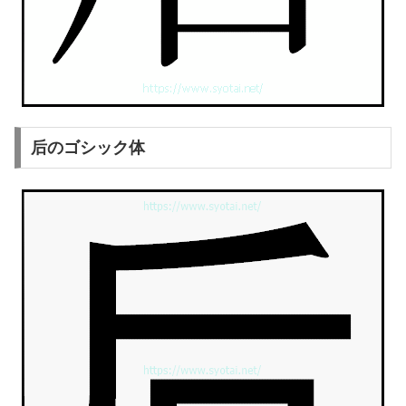
后のゴシック体