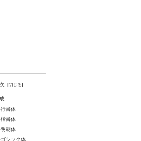
次
成
の行書体
の楷書体
の明朝体
のゴシック体