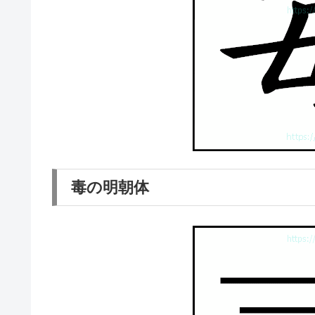
毒の明朝体