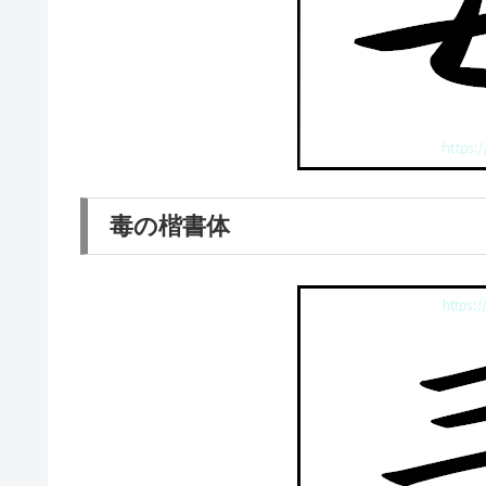
毒の楷書体