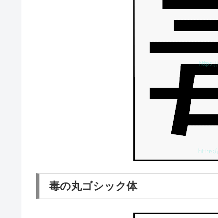
毒の丸ゴシック体