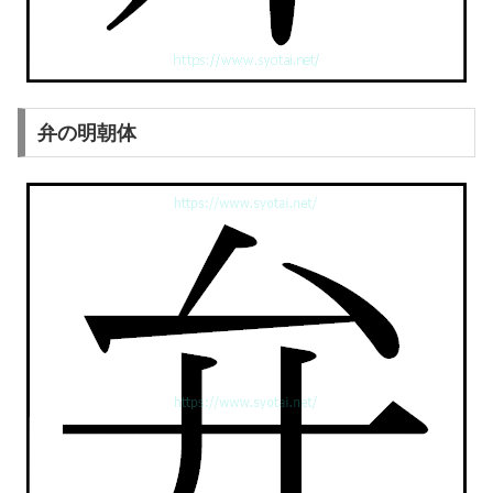
弁の明朝体