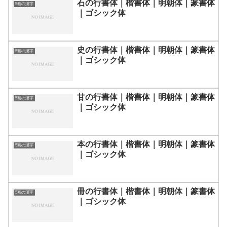
石の行書体｜楷書体｜明朝体｜篆書体
5画の漢字
｜ゴシック体
史の行書体｜楷書体｜明朝体｜篆書体
5画の漢字
｜ゴシック体
甘の行書体｜楷書体｜明朝体｜篆書体
5画の漢字
｜ゴシック体
本の行書体｜楷書体｜明朝体｜篆書体
5画の漢字
｜ゴシック体
冊の行書体｜楷書体｜明朝体｜篆書体
5画の漢字
｜ゴシック体