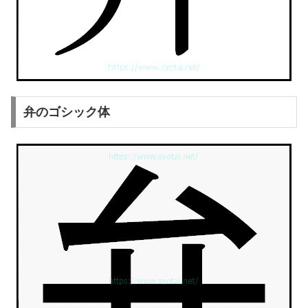
弁のゴシック体