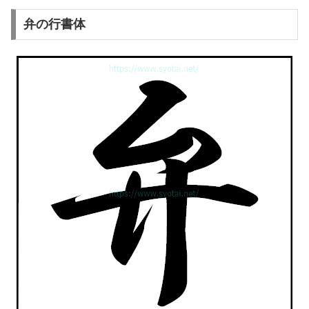
弁の行書体