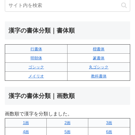
漢字の書体分類｜書体順
行書体
楷書体
明朝体
篆書体
ゴシック
丸ゴシック
メイリオ
教科書体
漢字の書体分類｜画数順
画数順で漢字を分類しました。
1画
2画
3画
4画
5画
6画