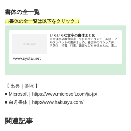
書体の全一覧
↓↓書体の全一覧は以下をクリック↓↓
いろいろな文字の書体まとめ
常用漢字や教育漢字、平仮名やカタカナ、英語・ア
ルファベットの書体まとめ。各文字のゴシック体、
明朝体、楷書、行書、篆書などを画像まとめ。書体
まとめ一覧漢字の書体分類｜書体順2136文字ある常
用漢字を、各書体別に分類しました。行書体楷書体
明朝体…
www.syotai.net
【 出典｜参照 】
■ Microsoft｜https://www.microsoft.com/ja-jp/
■ 白舟書体｜http://www.hakusyu.com/
関連記事