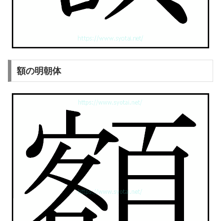
額の明朝体