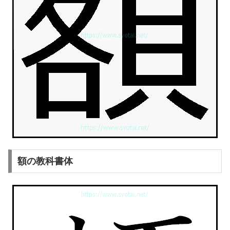
額の教科書体