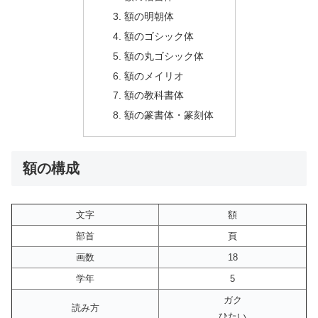
額の明朝体
額のゴシック体
額の丸ゴシック体
額のメイリオ
額の教科書体
額の篆書体・篆刻体
額の構成
文字
額
部首
頁
画数
18
学年
5
ガク
読み方
ひたい