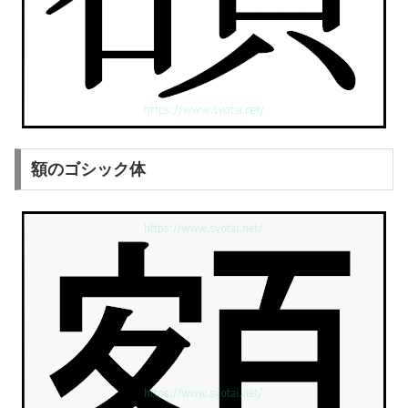
額のゴシック体