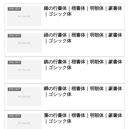
鎌の行書体｜楷書体｜明朝体｜篆書体
18画の漢字
｜ゴシック体
繕の行書体｜楷書体｜明朝体｜篆書体
18画の漢字
｜ゴシック体
鎮の行書体｜楷書体｜明朝体｜篆書体
18画の漢字
｜ゴシック体
瞬の行書体｜楷書体｜明朝体｜篆書体
18画の漢字
｜ゴシック体
藩の行書体｜楷書体｜明朝体｜篆書体
18画の漢字
｜ゴシック体