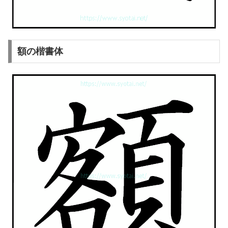
額の楷書体