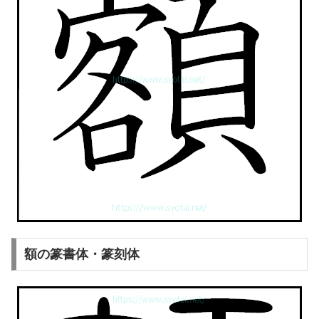
額の篆書体・篆刻体