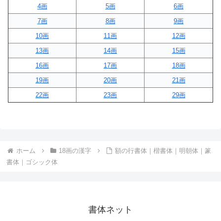
4画
5画
6画
7画
8画
9画
10画
11画
12画
13画
14画
15画
16画
17画
18画
19画
20画
21画
22画
23画
29画
ホーム
18画の漢字
額の行書体｜楷書体｜明朝体｜篆
書体｜ゴシック体
書体ネット