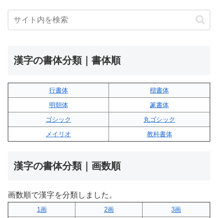
漢字の書体分類｜書体順
行書体
楷書体
明朝体
篆書体
ゴシック
丸ゴシック
メイリオ
教科書体
漢字の書体分類｜画数順
画数順で漢字を分類しました。
1画
2画
3画