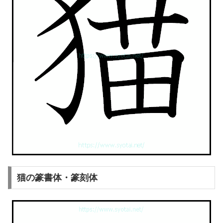
猫の篆書体・篆刻体