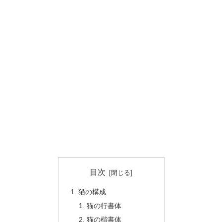
目次
猫の構成
猫の行書体
猫の楷書体