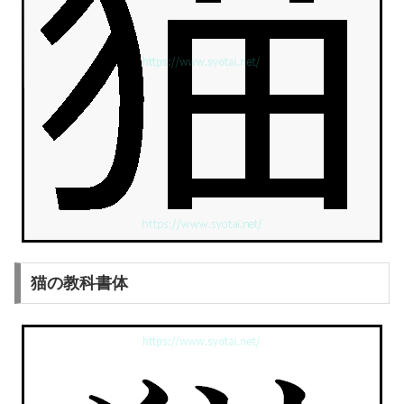
猫の教科書体