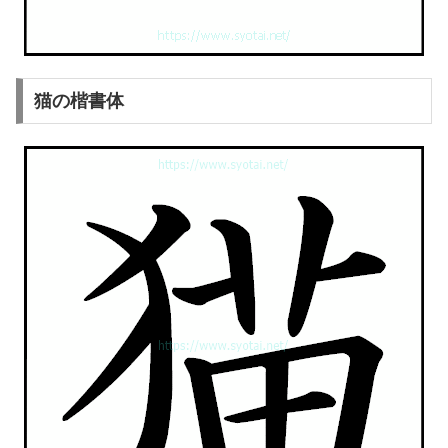
猫の楷書体