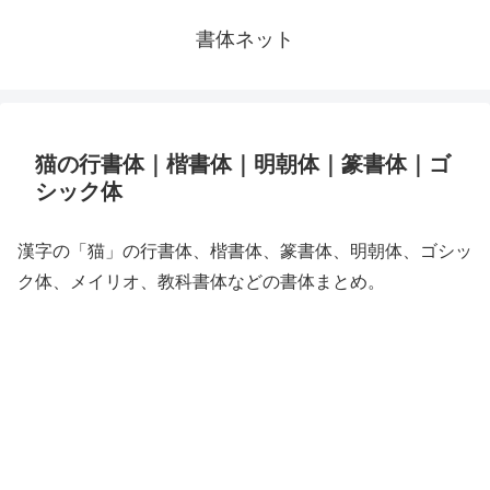
書体ネット
猫の行書体｜楷書体｜明朝体｜篆書体｜ゴ
シック体
漢字の「猫」の行書体、楷書体、篆書体、明朝体、ゴシッ
ク体、メイリオ、教科書体などの書体まとめ。