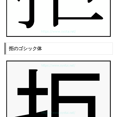
拒のゴシック体