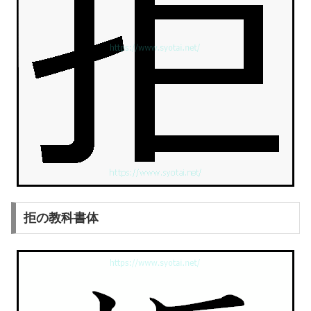
拒の教科書体