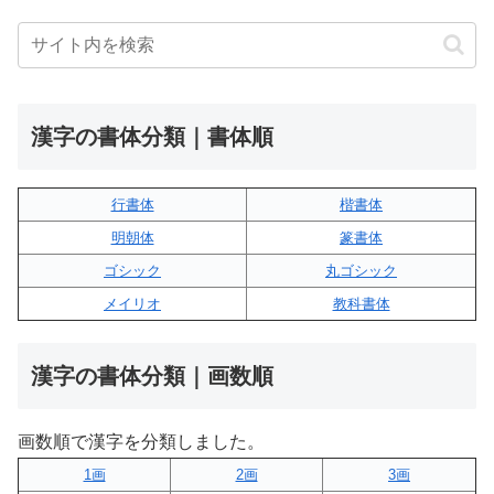
漢字の書体分類｜書体順
行書体
楷書体
明朝体
篆書体
ゴシック
丸ゴシック
メイリオ
教科書体
漢字の書体分類｜画数順
画数順で漢字を分類しました。
1画
2画
3画