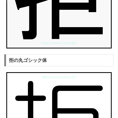
拒の丸ゴシック体