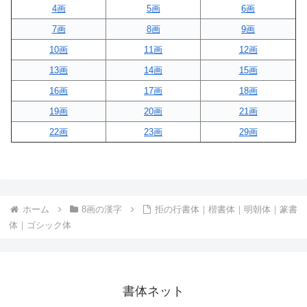
4画
5画
6画
7画
8画
9画
10画
11画
12画
13画
14画
15画
16画
17画
18画
19画
20画
21画
22画
23画
29画
ホーム
8画の漢字
拒の行書体｜楷書体｜明朝体｜篆書
体｜ゴシック体
書体ネット