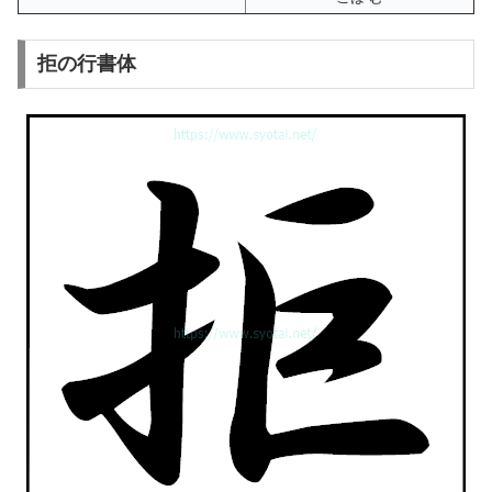
拒の行書体