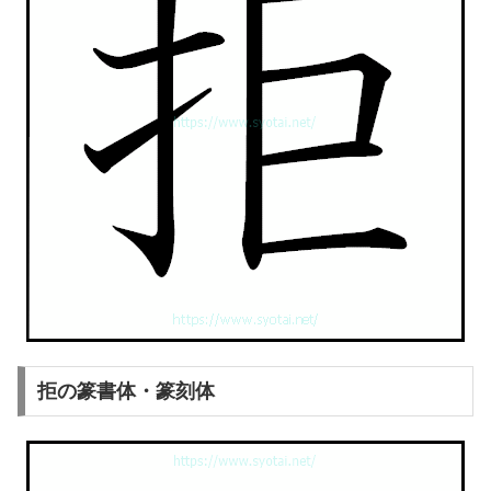
拒の篆書体・篆刻体