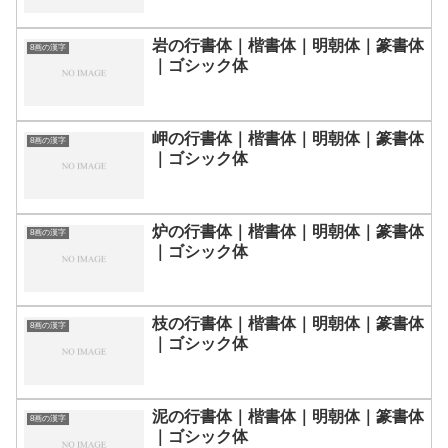
岩の行書体｜楷書体｜明朝体｜篆書体
8画の漢字
｜ゴシック体
岬の行書体｜楷書体｜明朝体｜篆書体
8画の漢字
｜ゴシック体
炉の行書体｜楷書体｜明朝体｜篆書体
8画の漢字
｜ゴシック体
枝の行書体｜楷書体｜明朝体｜篆書体
8画の漢字
｜ゴシック体
泥の行書体｜楷書体｜明朝体｜篆書体
8画の漢字
｜ゴシック体