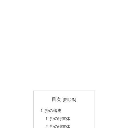
目次
拒の構成
拒の行書体
拒の楷書体