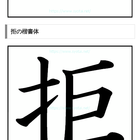
拒の楷書体