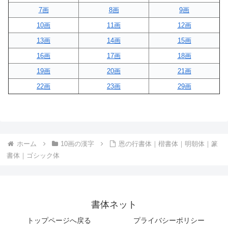
7画
8画
9画
10画
11画
12画
13画
14画
15画
16画
17画
18画
19画
20画
21画
22画
23画
29画
ホーム
10画の漢字
恩の行書体｜楷書体｜明朝体｜篆
書体｜ゴシック体
書体ネット
トップページへ戻る
プライバシーポリシー