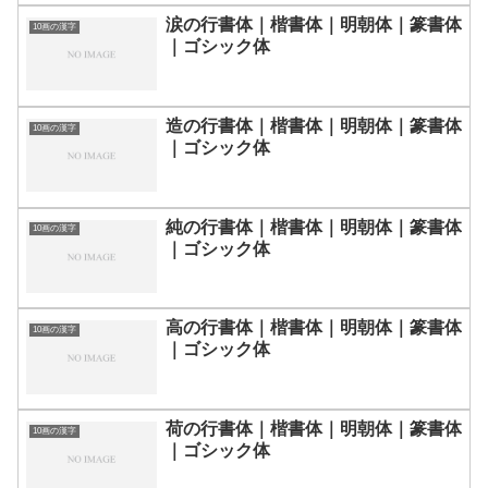
涙の行書体｜楷書体｜明朝体｜篆書体
10画の漢字
｜ゴシック体
造の行書体｜楷書体｜明朝体｜篆書体
10画の漢字
｜ゴシック体
純の行書体｜楷書体｜明朝体｜篆書体
10画の漢字
｜ゴシック体
高の行書体｜楷書体｜明朝体｜篆書体
10画の漢字
｜ゴシック体
荷の行書体｜楷書体｜明朝体｜篆書体
10画の漢字
｜ゴシック体