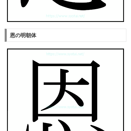
恩の明朝体