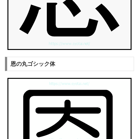
恩の丸ゴシック体