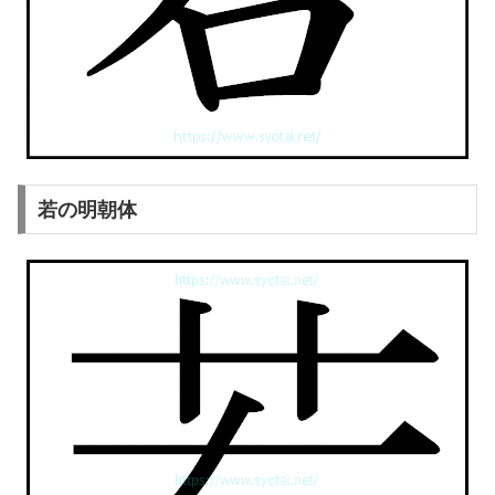
若の明朝体