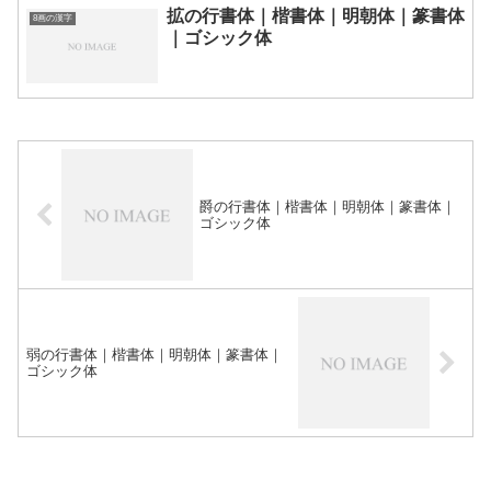
拡の行書体｜楷書体｜明朝体｜篆書体
8画の漢字
｜ゴシック体
爵の行書体｜楷書体｜明朝体｜篆書体｜
ゴシック体
弱の行書体｜楷書体｜明朝体｜篆書体｜
ゴシック体