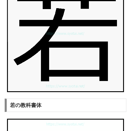
若の教科書体