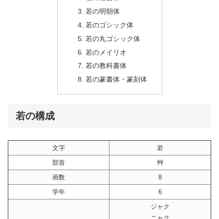
若の明朝体
若のゴシック体
若の丸ゴシック体
若のメイリオ
若の教科書体
若の篆書体・篆刻体
若の構成
文字
若
部首
艸
画数
8
学年
6
ジャク
ニャク