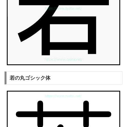
若の丸ゴシック体