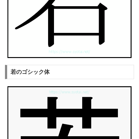
若のゴシック体