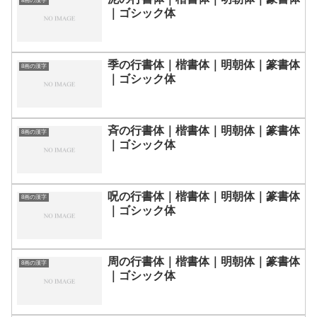
8画の漢字
｜ゴシック体
季の行書体｜楷書体｜明朝体｜篆書体
8画の漢字
｜ゴシック体
斉の行書体｜楷書体｜明朝体｜篆書体
8画の漢字
｜ゴシック体
呪の行書体｜楷書体｜明朝体｜篆書体
8画の漢字
｜ゴシック体
周の行書体｜楷書体｜明朝体｜篆書体
8画の漢字
｜ゴシック体