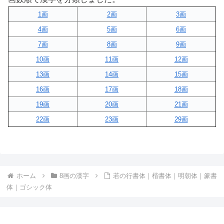
1画
2画
3画
4画
5画
6画
7画
8画
9画
10画
11画
12画
13画
14画
15画
16画
17画
18画
19画
20画
21画
22画
23画
29画
ホーム
8画の漢字
若の行書体｜楷書体｜明朝体｜篆書
体｜ゴシック体