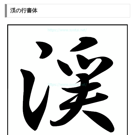
渓の行書体