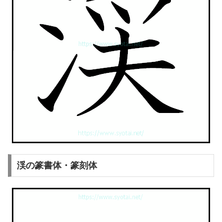
渓の篆書体・篆刻体