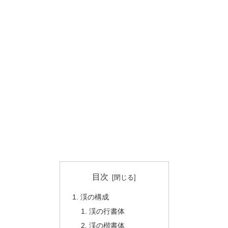
目次
渓の構成
渓の行書体
渓の楷書体