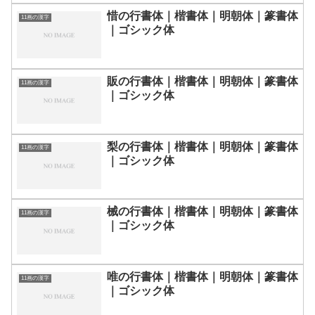
惜の行書体｜楷書体｜明朝体｜篆書体
11画の漢字
｜ゴシック体
販の行書体｜楷書体｜明朝体｜篆書体
11画の漢字
｜ゴシック体
梨の行書体｜楷書体｜明朝体｜篆書体
11画の漢字
｜ゴシック体
械の行書体｜楷書体｜明朝体｜篆書体
11画の漢字
｜ゴシック体
唯の行書体｜楷書体｜明朝体｜篆書体
11画の漢字
｜ゴシック体