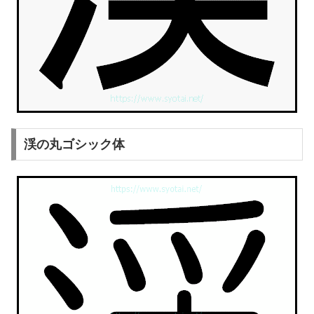
渓の丸ゴシック体