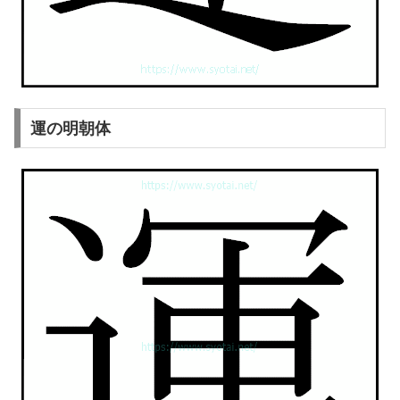
運の明朝体