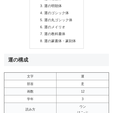
運の明朝体
運のゴシック体
運の丸ゴシック体
運のメイリオ
運の教科書体
運の篆書体・篆刻体
運の構成
文字
運
部首
辵
画数
12
学年
3
ウン
読み方
はこ-ぶ