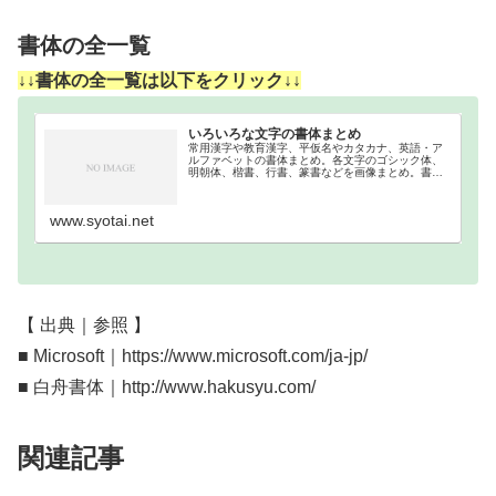
書体の全一覧
↓↓書体の全一覧は以下をクリック↓↓
いろいろな文字の書体まとめ
常用漢字や教育漢字、平仮名やカタカナ、英語・ア
ルファベットの書体まとめ。各文字のゴシック体、
明朝体、楷書、行書、篆書などを画像まとめ。書体
まとめ一覧漢字の書体分類｜書体順2136文字ある常
用漢字を、各書体別に分類しました。行書体楷書体
明朝体…
www.syotai.net
【 出典｜参照 】
■ Microsoft｜https://www.microsoft.com/ja-jp/
■ 白舟書体｜http://www.hakusyu.com/
関連記事