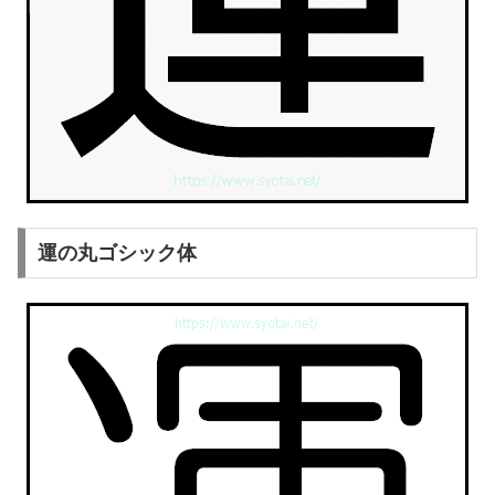
運の丸ゴシック体