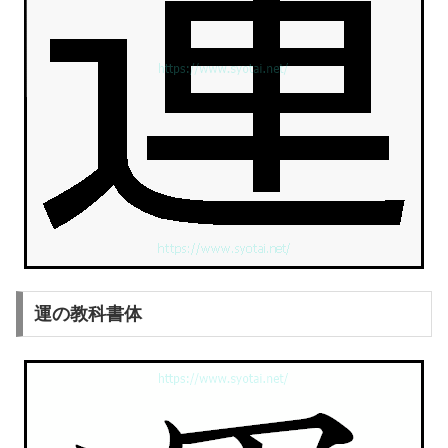
運の教科書体