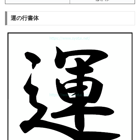
運の行書体