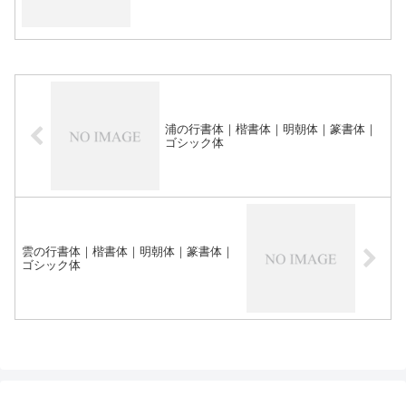
浦の行書体｜楷書体｜明朝体｜篆書体｜
ゴシック体
雲の行書体｜楷書体｜明朝体｜篆書体｜
ゴシック体