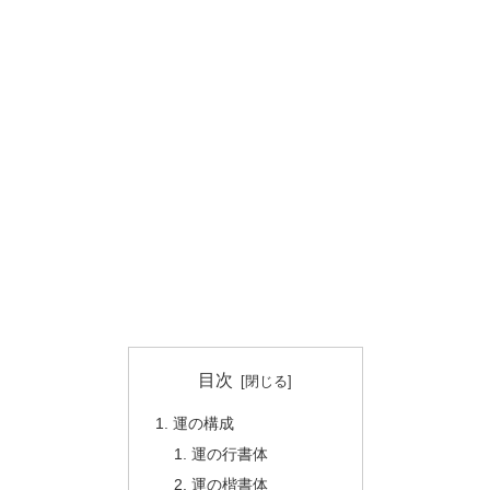
目次
運の構成
運の行書体
運の楷書体