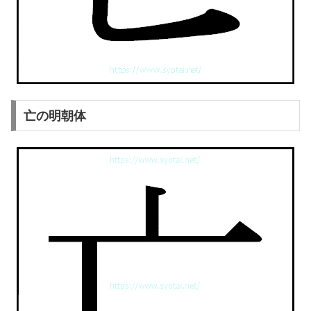
亡の明朝体