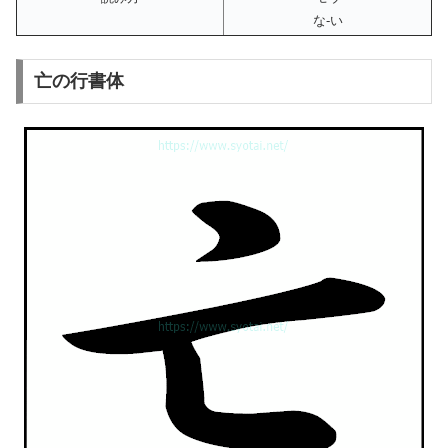
な-い
亡の行書体