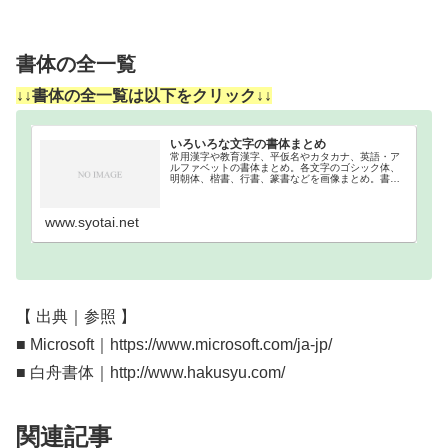
書体の全一覧
↓↓書体の全一覧は以下をクリック↓↓
いろいろな文字の書体まとめ
常用漢字や教育漢字、平仮名やカタカナ、英語・ア
ルファベットの書体まとめ。各文字のゴシック体、
明朝体、楷書、行書、篆書などを画像まとめ。書体
まとめ一覧漢字の書体分類｜書体順2136文字ある常
用漢字を、各書体別に分類しました。行書体楷書体
明朝体…
www.syotai.net
【 出典｜参照 】
■ Microsoft｜https://www.microsoft.com/ja-jp/
■ 白舟書体｜http://www.hakusyu.com/
関連記事