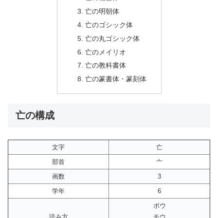
亡の明朝体
亡のゴシック体
亡の丸ゴシック体
亡のメイリオ
亡の教科書体
亡の篆書体・篆刻体
亡の構成
文字
亡
部首
亠
画数
3
学年
6
ボウ
読み方
モウ