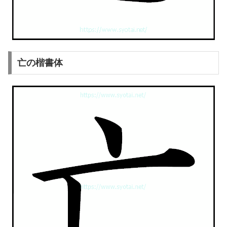
亡の楷書体