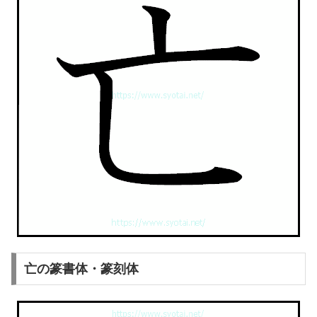
亡の篆書体・篆刻体