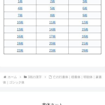
1画
2画
3画
4画
5画
6画
7画
8画
9画
10画
11画
12画
13画
14画
15画
16画
17画
18画
19画
20画
21画
22画
23画
29画
ホーム
3画の漢字
亡の行書体｜楷書体｜明朝体｜篆書
体｜ゴシック体
書体ネット