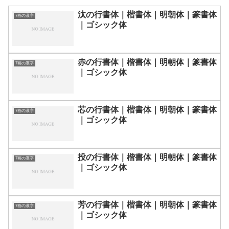
汰の行書体｜楷書体｜明朝体｜篆書体
7画の漢字
｜ゴシック体
赤の行書体｜楷書体｜明朝体｜篆書体
7画の漢字
｜ゴシック体
芯の行書体｜楷書体｜明朝体｜篆書体
7画の漢字
｜ゴシック体
投の行書体｜楷書体｜明朝体｜篆書体
7画の漢字
｜ゴシック体
芳の行書体｜楷書体｜明朝体｜篆書体
7画の漢字
｜ゴシック体