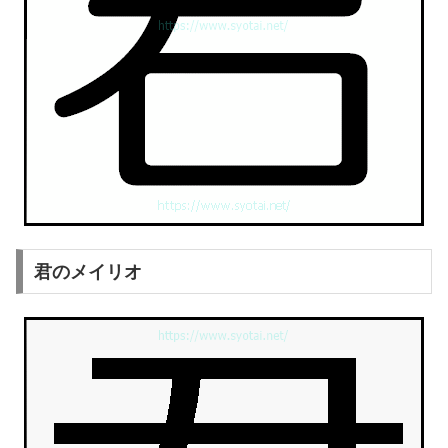
君のメイリオ