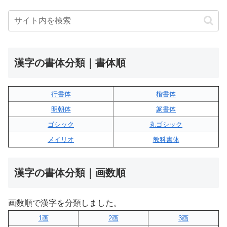
漢字の書体分類｜書体順
行書体
楷書体
明朝体
篆書体
ゴシック
丸ゴシック
メイリオ
教科書体
漢字の書体分類｜画数順
画数順で漢字を分類しました。
1画
2画
3画