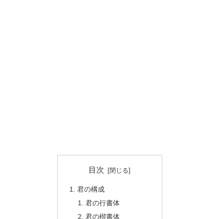
目次
君の構成
君の行書体
君の楷書体