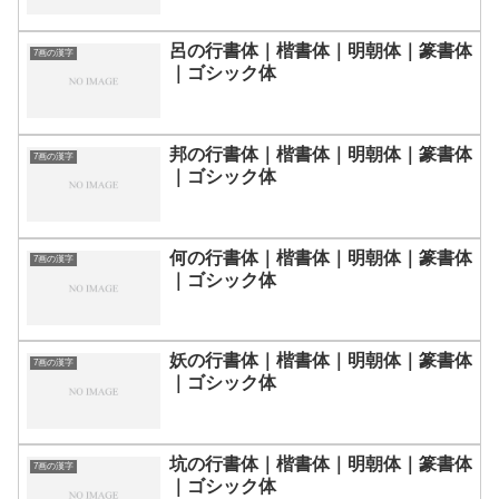
呂の行書体｜楷書体｜明朝体｜篆書体
7画の漢字
｜ゴシック体
邦の行書体｜楷書体｜明朝体｜篆書体
7画の漢字
｜ゴシック体
何の行書体｜楷書体｜明朝体｜篆書体
7画の漢字
｜ゴシック体
妖の行書体｜楷書体｜明朝体｜篆書体
7画の漢字
｜ゴシック体
坑の行書体｜楷書体｜明朝体｜篆書体
7画の漢字
｜ゴシック体