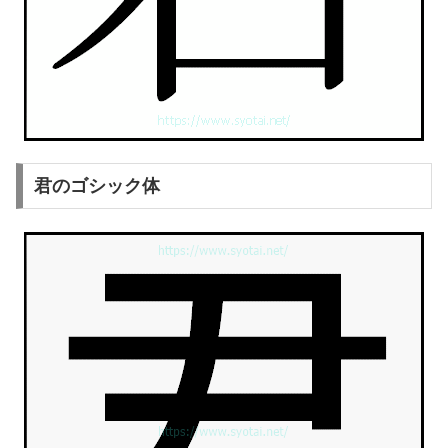
君のゴシック体