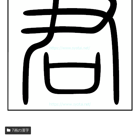
7画の漢字