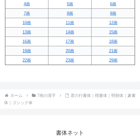
4画
5画
6画
7画
8画
9画
10画
11画
12画
13画
14画
15画
16画
17画
18画
19画
20画
21画
22画
23画
29画
ホーム
7画の漢字
君の行書体｜楷書体｜明朝体｜篆書
体｜ゴシック体
書体ネット