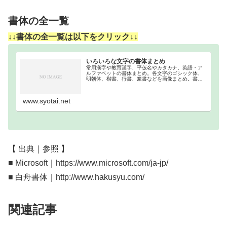
書体の全一覧
↓↓書体の全一覧は以下をクリック↓↓
いろいろな文字の書体まとめ
常用漢字や教育漢字、平仮名やカタカナ、英語・ア
ルファベットの書体まとめ。各文字のゴシック体、
明朝体、楷書、行書、篆書などを画像まとめ。書体
まとめ一覧漢字の書体分類｜書体順2136文字ある常
用漢字を、各書体別に分類しました。行書体楷書体
明朝体…
www.syotai.net
【 出典｜参照 】
■ Microsoft｜https://www.microsoft.com/ja-jp/
■ 白舟書体｜http://www.hakusyu.com/
関連記事