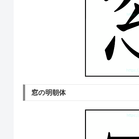
窓の明朝体