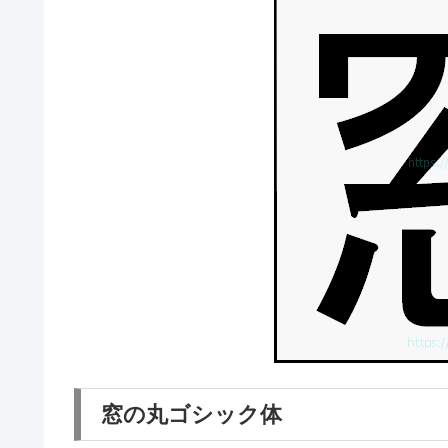
窓の丸ゴシック体