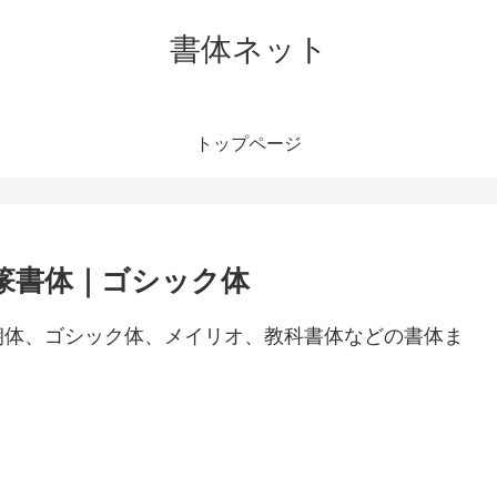
書体ネット
トップページ
篆書体｜ゴシック体
朝体、ゴシック体、メイリオ、教科書体などの書体ま