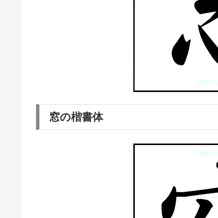
窓の楷書体