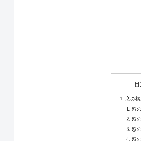
目
窓の構
窓
窓
窓
窓