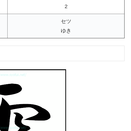
2
セツ
ゆき