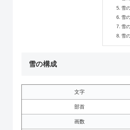
雪
雪
雪
雪
雪の構成
文字
部首
画数