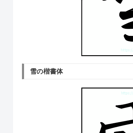
雪の楷書体