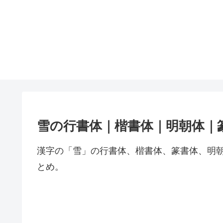
雪の行書体｜楷書体｜明朝体｜
漢字の「雪」の行書体、楷書体、篆書体、明
とめ。