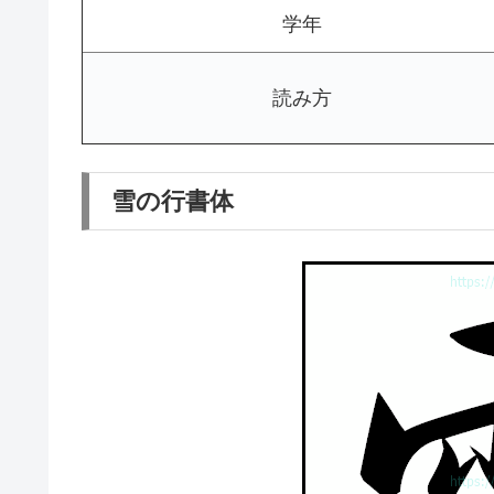
学年
読み方
雪の行書体