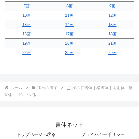
7画
8画
9画
10画
11画
12画
13画
14画
15画
16画
17画
18画
19画
20画
21画
22画
23画
29画
ホーム
10画の漢字
案の行書体｜楷書体｜明朝体｜篆
書体｜ゴシック体
書体ネット
トップページへ戻る
プライバシーポリシー