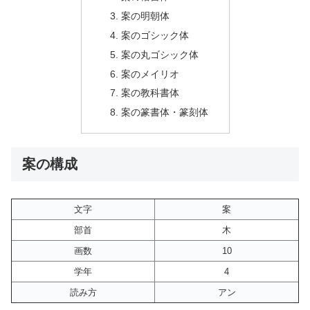
案の明朝体
案のゴシック体
案の丸ゴシック体
案のメイリオ
案の教科書体
案の篆書体・篆刻体
案の構成
文字
案
部首
木
画数
10
学年
4
読み方
アン