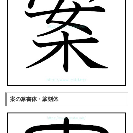
案の篆書体・篆刻体