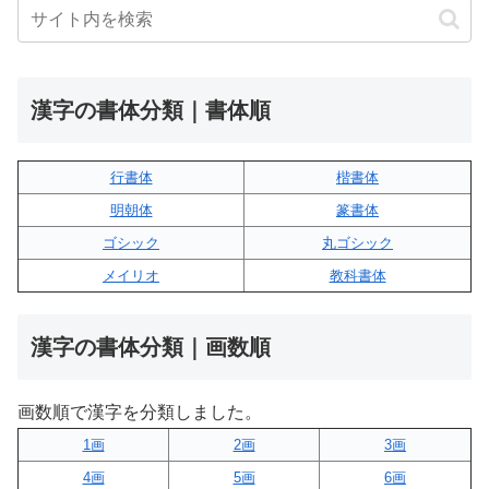
漢字の書体分類｜書体順
行書体
楷書体
明朝体
篆書体
ゴシック
丸ゴシック
メイリオ
教科書体
漢字の書体分類｜画数順
画数順で漢字を分類しました。
1画
2画
3画
4画
5画
6画