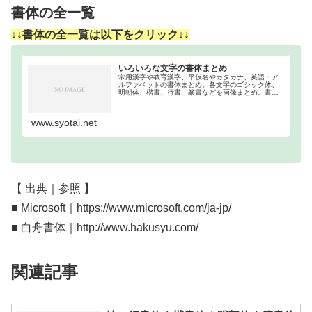
書体の全一覧
↓↓書体の全一覧は以下をクリック↓↓
いろいろな文字の書体まとめ
常用漢字や教育漢字、平仮名やカタカナ、英語・ア
ルファベットの書体まとめ。各文字のゴシック体、
明朝体、楷書、行書、篆書などを画像まとめ。書体
まとめ一覧漢字の書体分類｜書体順2136文字ある常
用漢字を、各書体別に分類しました。行書体楷書体
明朝体…
www.syotai.net
【 出典｜参照 】
■ Microsoft｜https://www.microsoft.com/ja-jp/
■ 白舟書体｜http://www.hakusyu.com/
関連記事