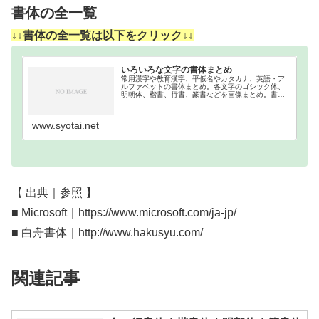
書体の全一覧
↓↓書体の全一覧は以下をクリック↓↓
いろいろな文字の書体まとめ
常用漢字や教育漢字、平仮名やカタカナ、英語・ア
ルファベットの書体まとめ。各文字のゴシック体、
明朝体、楷書、行書、篆書などを画像まとめ。書体
まとめ一覧漢字の書体分類｜書体順2136文字ある常
用漢字を、各書体別に分類しました。行書体楷書体
明朝体…
www.syotai.net
【 出典｜参照 】
■ Microsoft｜https://www.microsoft.com/ja-jp/
■ 白舟書体｜http://www.hakusyu.com/
関連記事