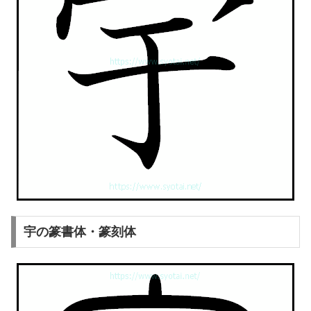
宇の篆書体・篆刻体