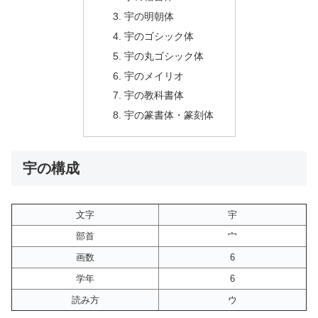
宇の明朝体
宇のゴシック体
宇の丸ゴシック体
宇のメイリオ
宇の教科書体
宇の篆書体・篆刻体
宇の構成
文字
宇
部首
宀
画数
6
学年
6
読み方
ウ