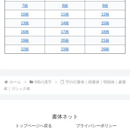
7画
8画
9画
10画
11画
12画
13画
14画
15画
16画
17画
18画
19画
20画
21画
22画
23画
29画
ホーム
6画の漢字
宇の行書体｜楷書体｜明朝体｜篆書
体｜ゴシック体
書体ネット
トップページへ戻る
プライバシーポリシー