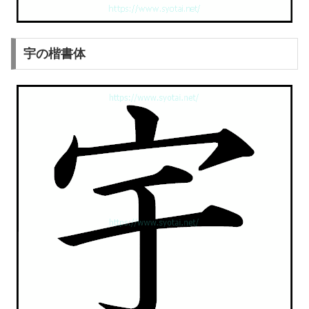
宇の楷書体