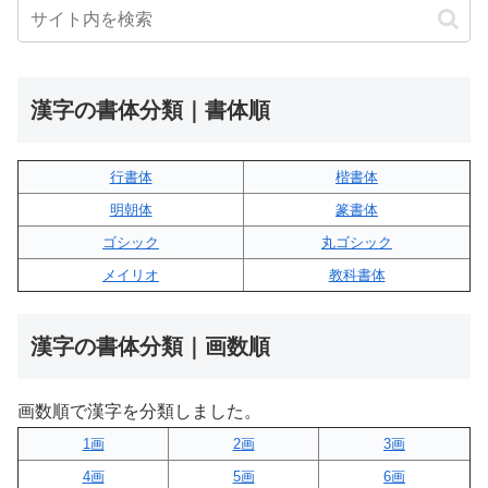
漢字の書体分類｜書体順
行書体
楷書体
明朝体
篆書体
ゴシック
丸ゴシック
メイリオ
教科書体
漢字の書体分類｜画数順
画数順で漢字を分類しました。
1画
2画
3画
4画
5画
6画