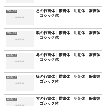
息の行書体｜楷書体｜明朝体｜篆書体
10画の漢字
｜ゴシック体
脂の行書体｜楷書体｜明朝体｜篆書体
10画の漢字
｜ゴシック体
辱の行書体｜楷書体｜明朝体｜篆書体
10画の漢字
｜ゴシック体
徐の行書体｜楷書体｜明朝体｜篆書体
10画の漢字
｜ゴシック体
索の行書体｜楷書体｜明朝体｜篆書体
10画の漢字
｜ゴシック体