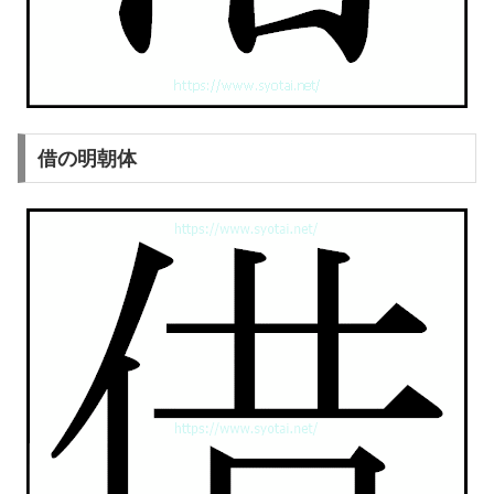
借の明朝体