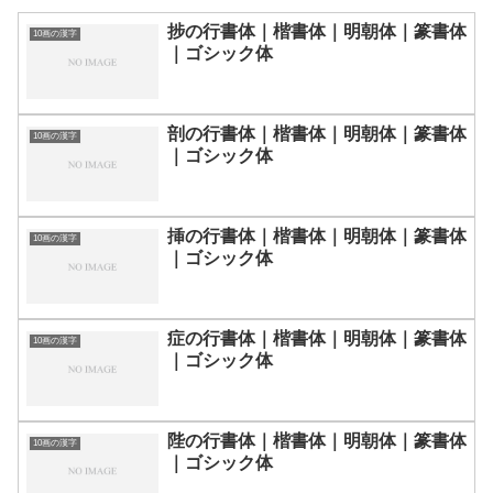
捗の行書体｜楷書体｜明朝体｜篆書体
10画の漢字
｜ゴシック体
剖の行書体｜楷書体｜明朝体｜篆書体
10画の漢字
｜ゴシック体
挿の行書体｜楷書体｜明朝体｜篆書体
10画の漢字
｜ゴシック体
症の行書体｜楷書体｜明朝体｜篆書体
10画の漢字
｜ゴシック体
陛の行書体｜楷書体｜明朝体｜篆書体
10画の漢字
｜ゴシック体