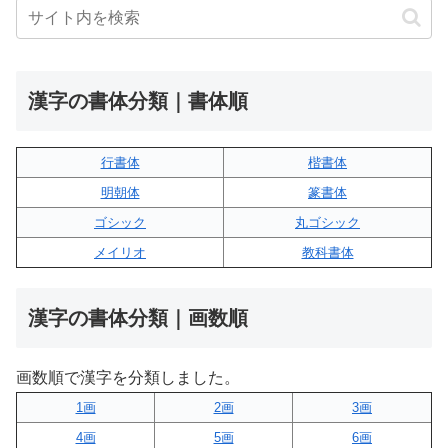
漢字の書体分類｜書体順
行書体
楷書体
明朝体
篆書体
ゴシック
丸ゴシック
メイリオ
教科書体
漢字の書体分類｜画数順
画数順で漢字を分類しました。
1画
2画
3画
4画
5画
6画