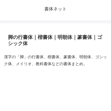
書体ネット
脚の行書体｜楷書体｜明朝体｜篆書体｜ゴ
シック体
漢字の「脚」の行書体、楷書体、篆書体、明朝体、ゴシッ
ク体、メイリオ、教科書体などの書体まとめ。