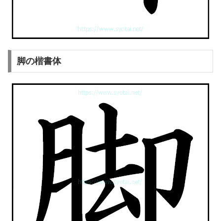
脚の楷書体