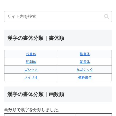
漢字の書体分類｜書体順
行書体
楷書体
明朝体
篆書体
ゴシック
丸ゴシック
メイリオ
教科書体
漢字の書体分類｜画数順
画数順で漢字を分類しました。