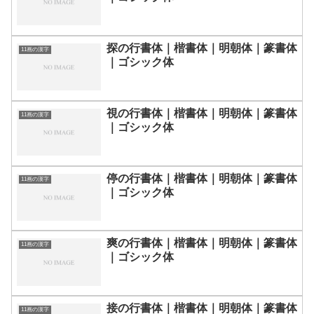
探の行書体｜楷書体｜明朝体｜篆書体
11画の漢字
｜ゴシック体
視の行書体｜楷書体｜明朝体｜篆書体
11画の漢字
｜ゴシック体
停の行書体｜楷書体｜明朝体｜篆書体
11画の漢字
｜ゴシック体
爽の行書体｜楷書体｜明朝体｜篆書体
11画の漢字
｜ゴシック体
接の行書体｜楷書体｜明朝体｜篆書体
11画の漢字