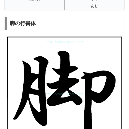
あし
脚の行書体