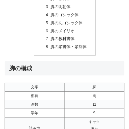
脚の明朝体
脚のゴシック体
脚の丸ゴシック体
脚のメイリオ
脚の教科書体
脚の篆書体・篆刻体
脚の構成
文字
脚
部首
肉
画数
11
学年
S
キャク
読み方
キャ