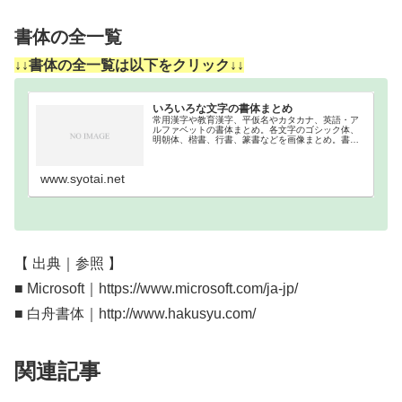
書体の全一覧
↓↓書体の全一覧は以下をクリック↓↓
いろいろな文字の書体まとめ
常用漢字や教育漢字、平仮名やカタカナ、英語・ア
ルファベットの書体まとめ。各文字のゴシック体、
明朝体、楷書、行書、篆書などを画像まとめ。書体
まとめ一覧漢字の書体分類｜書体順2136文字ある常
用漢字を、各書体別に分類しました。行書体楷書体
明朝体…
www.syotai.net
【 出典｜参照 】
■ Microsoft｜https://www.microsoft.com/ja-jp/
■ 白舟書体｜http://www.hakusyu.com/
関連記事