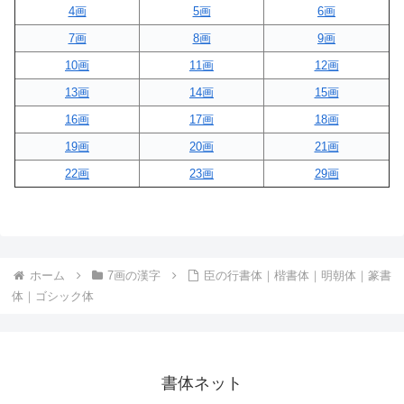
4画
5画
6画
7画
8画
9画
10画
11画
12画
13画
14画
15画
16画
17画
18画
19画
20画
21画
22画
23画
29画
ホーム
7画の漢字
臣の行書体｜楷書体｜明朝体｜篆書
体｜ゴシック体
書体ネット