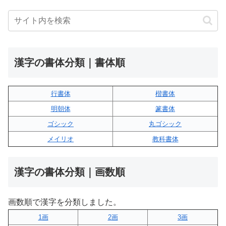
漢字の書体分類｜書体順
行書体
楷書体
明朝体
篆書体
ゴシック
丸ゴシック
メイリオ
教科書体
漢字の書体分類｜画数順
画数順で漢字を分類しました。
1画
2画
3画