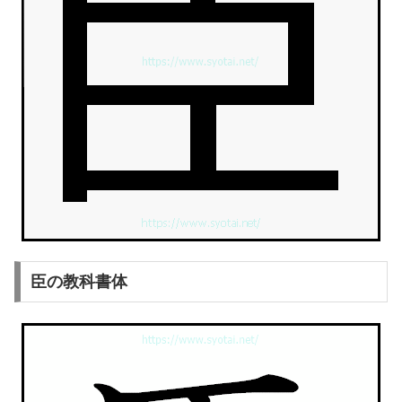
臣の教科書体