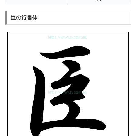
臣の行書体