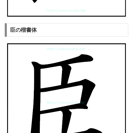
臣の楷書体