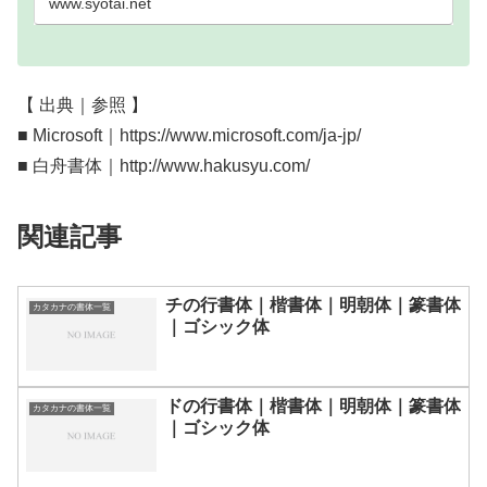
www.syotai.net
【 出典｜参照 】
■ Microsoft｜https://www.microsoft.com/ja-jp/
■ 白舟書体｜http://www.hakusyu.com/
関連記事
チの行書体｜楷書体｜明朝体｜篆書体
カタカナの書体一覧
｜ゴシック体
ドの行書体｜楷書体｜明朝体｜篆書体
カタカナの書体一覧
｜ゴシック体