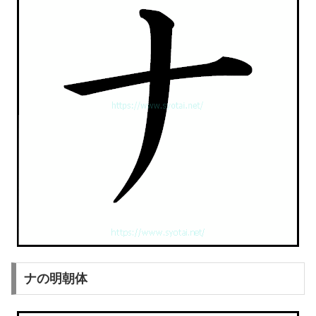
ナの明朝体