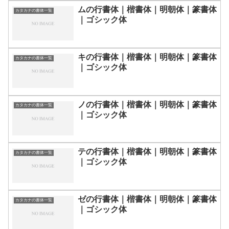
ムの行書体｜楷書体｜明朝体｜篆書体
カタカナの書体一覧
｜ゴシック体
キの行書体｜楷書体｜明朝体｜篆書体
カタカナの書体一覧
｜ゴシック体
ノの行書体｜楷書体｜明朝体｜篆書体
カタカナの書体一覧
｜ゴシック体
テの行書体｜楷書体｜明朝体｜篆書体
カタカナの書体一覧
｜ゴシック体
ゼの行書体｜楷書体｜明朝体｜篆書体
カタカナの書体一覧
｜ゴシック体