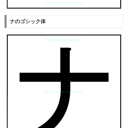
ナのゴシック体