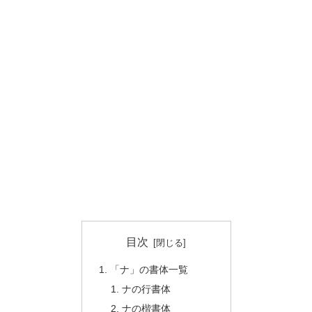
目次
「ナ」の書体一覧
ナの行書体
ナの楷書体