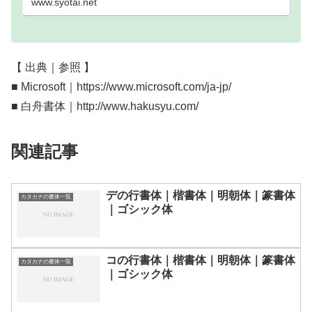
www.syotai.net
【 出典｜参照 】
■ Microsoft｜https://www.microsoft.com/ja-jp/
■ 白舟書体｜http://www.hakusyu.com/
関連記事
デの行書体｜楷書体｜明朝体｜篆書体
カタカナの書体一覧
｜ゴシック体
コの行書体｜楷書体｜明朝体｜篆書体
カタカナの書体一覧
｜ゴシック体