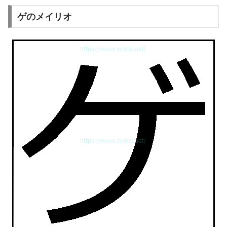
ゲのメイリオ