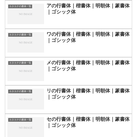
アの行書体｜楷書体｜明朝体｜篆書体
カタカナの書体一覧
｜ゴシック体
ワの行書体｜楷書体｜明朝体｜篆書体
カタカナの書体一覧
｜ゴシック体
メの行書体｜楷書体｜明朝体｜篆書体
カタカナの書体一覧
｜ゴシック体
リの行書体｜楷書体｜明朝体｜篆書体
カタカナの書体一覧
｜ゴシック体
セの行書体｜楷書体｜明朝体｜篆書体
カタカナの書体一覧
｜ゴシック体