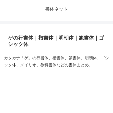
書体ネット
ゲの行書体｜楷書体｜明朝体｜篆書体｜ゴ
シック体
カタカナ「ゲ」の行書体、楷書体、篆書体、明朝体、ゴシ
ック体、メイリオ、教科書体などの書体まとめ。