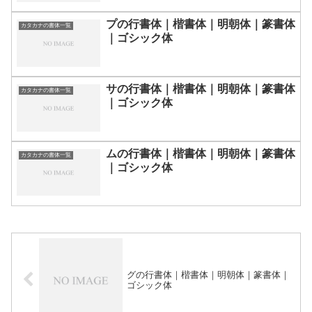
プの行書体｜楷書体｜明朝体｜篆書体
カタカナの書体一覧
｜ゴシック体
サの行書体｜楷書体｜明朝体｜篆書体
カタカナの書体一覧
｜ゴシック体
ムの行書体｜楷書体｜明朝体｜篆書体
カタカナの書体一覧
｜ゴシック体
グの行書体｜楷書体｜明朝体｜篆書体｜
ゴシック体