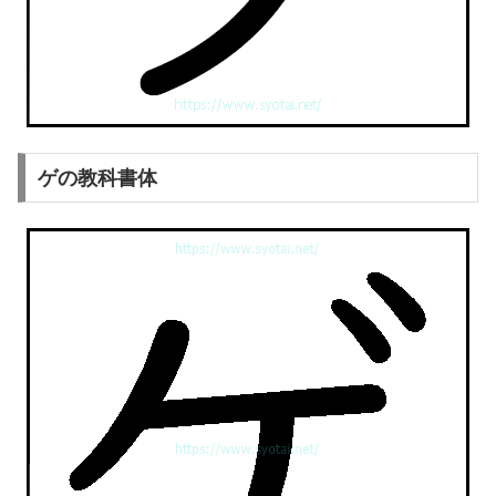
ゲの教科書体