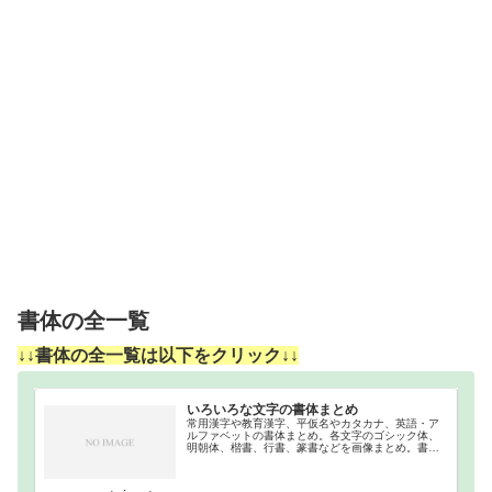
書体の全一覧
↓↓書体の全一覧は以下をクリック↓↓
いろいろな文字の書体まとめ
常用漢字や教育漢字、平仮名やカタカナ、英語・ア
ルファベットの書体まとめ。各文字のゴシック体、
明朝体、楷書、行書、篆書などを画像まとめ。書体
まとめ一覧漢字の書体分類｜書体順2136文字ある常
用漢字を、各書体別に分類しました。行書体楷書体
明朝体…