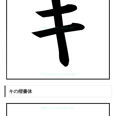
キの楷書体