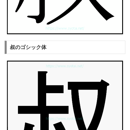
叔のゴシック体