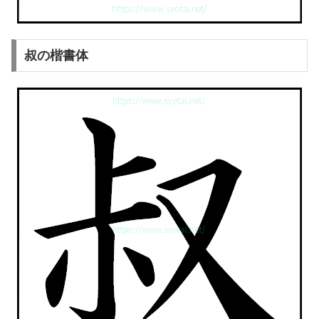
叔の楷書体