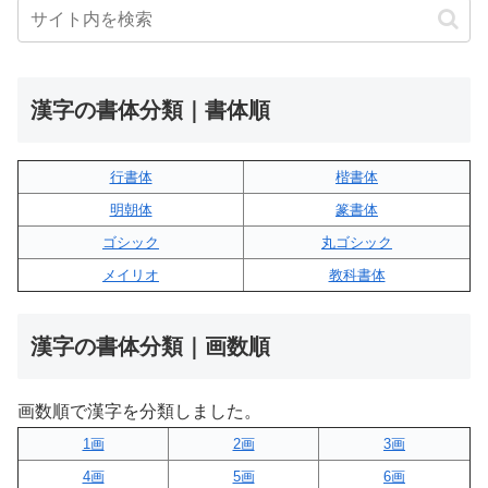
漢字の書体分類｜書体順
行書体
楷書体
明朝体
篆書体
ゴシック
丸ゴシック
メイリオ
教科書体
漢字の書体分類｜画数順
画数順で漢字を分類しました。
1画
2画
3画
4画
5画
6画