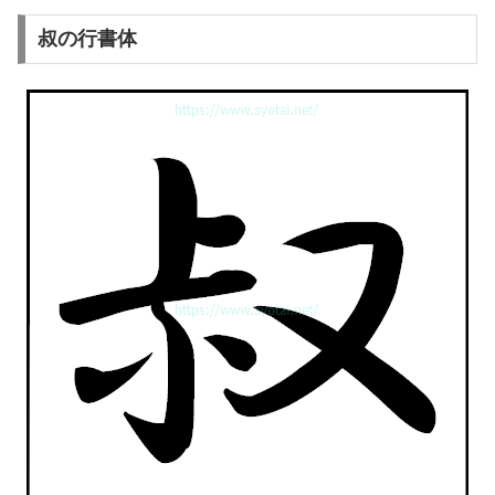
叔の行書体