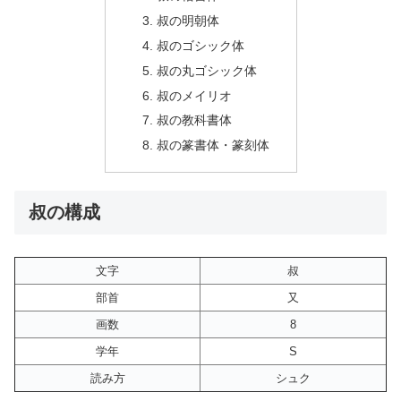
叔の明朝体
叔のゴシック体
叔の丸ゴシック体
叔のメイリオ
叔の教科書体
叔の篆書体・篆刻体
叔の構成
文字
叔
部首
又
画数
8
学年
S
読み方
シュク