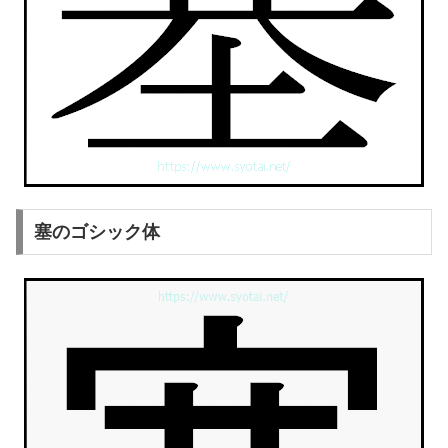
塞のゴシック体