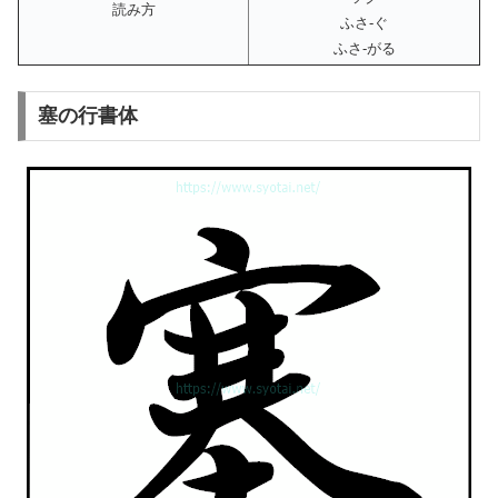
読み方
ふさ-ぐ
ふさ-がる
塞の行書体