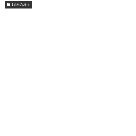
13画の漢字