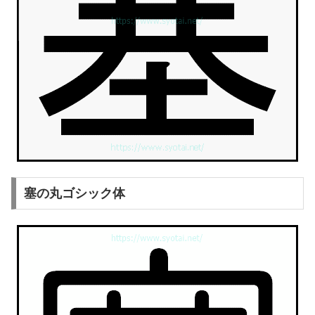
塞の丸ゴシック体