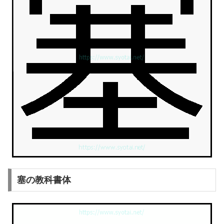
塞の教科書体