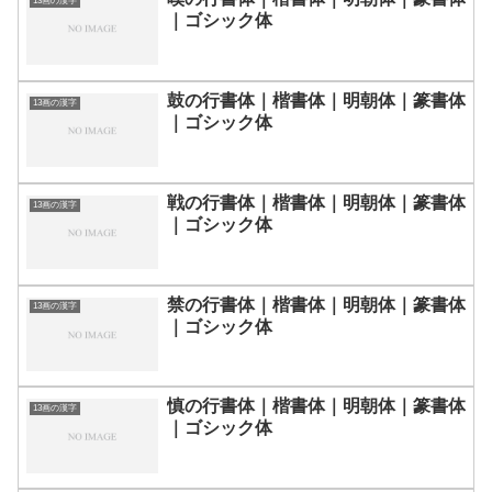
13画の漢字
｜ゴシック体
鼓の行書体｜楷書体｜明朝体｜篆書体
13画の漢字
｜ゴシック体
戦の行書体｜楷書体｜明朝体｜篆書体
13画の漢字
｜ゴシック体
禁の行書体｜楷書体｜明朝体｜篆書体
13画の漢字
｜ゴシック体
慎の行書体｜楷書体｜明朝体｜篆書体
13画の漢字
｜ゴシック体