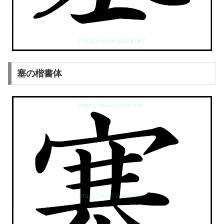
塞の楷書体