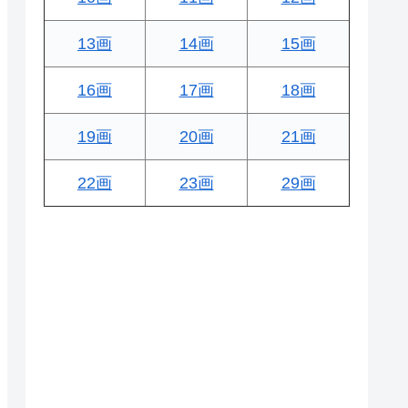
13画
14画
15画
16画
17画
18画
19画
20画
21画
22画
23画
29画