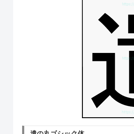
遣の丸ゴシック体