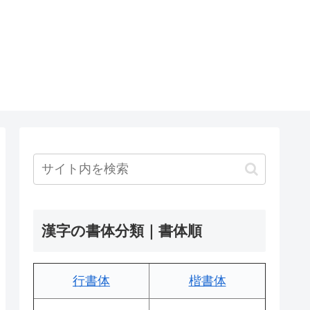
漢字の書体分類｜書体順
行書体
楷書体