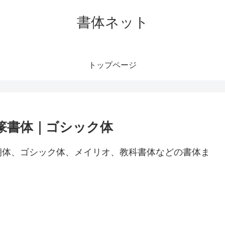
書体ネット
トップページ
篆書体｜ゴシック体
朝体、ゴシック体、メイリオ、教科書体などの書体ま