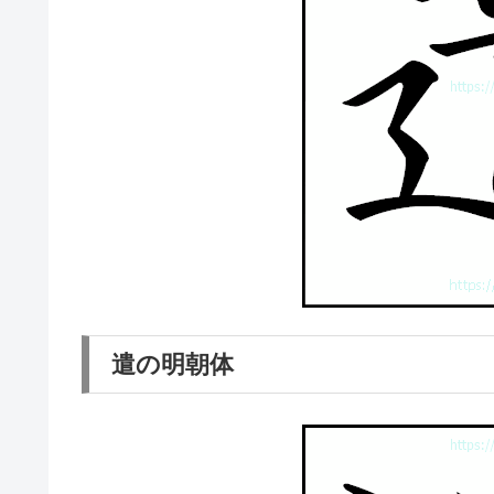
遣の明朝体