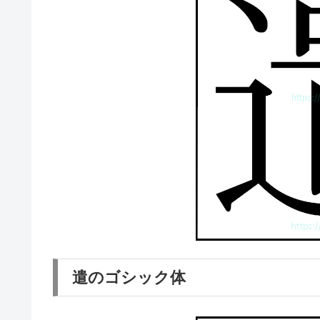
遣のゴシック体