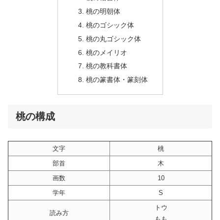
桃の明朝体
桃のゴシック体
桃の丸ゴシック体
桃のメイリオ
桃の教科書体
桃の篆書体・篆刻体
桃の構成
文字
桃
部首
木
画数
10
学年
S
トウ
読み方
もも