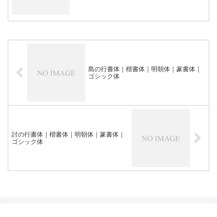
島の行書体｜楷書体｜明朝体｜篆書体｜
ゴシック体
討の行書体｜楷書体｜明朝体｜篆書体｜
ゴシック体