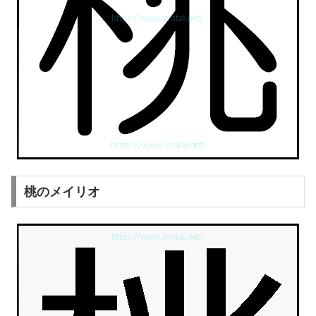
桃のメイリオ