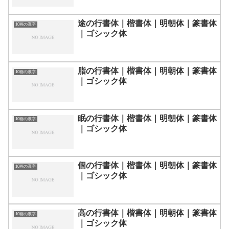
途の行書体｜楷書体｜明朝体｜篆書体
10画の漢字
｜ゴシック体
脂の行書体｜楷書体｜明朝体｜篆書体
10画の漢字
｜ゴシック体
眠の行書体｜楷書体｜明朝体｜篆書体
10画の漢字
｜ゴシック体
個の行書体｜楷書体｜明朝体｜篆書体
10画の漢字
｜ゴシック体
高の行書体｜楷書体｜明朝体｜篆書体
10画の漢字
｜ゴシック体