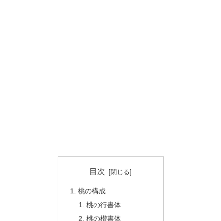
目次
桃の構成
桃の行書体
桃の楷書体