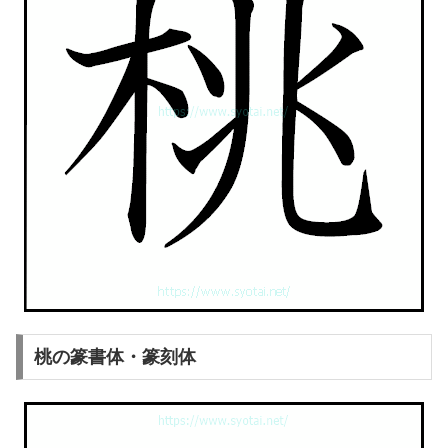
桃の篆書体・篆刻体