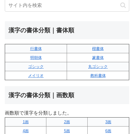
漢字の書体分類｜書体順
行書体
楷書体
明朝体
篆書体
ゴシック
丸ゴシック
メイリオ
教科書体
漢字の書体分類｜画数順
画数順で漢字を分類しました。
1画
2画
3画
4画
5画
6画