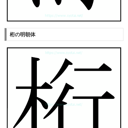
桁の明朝体