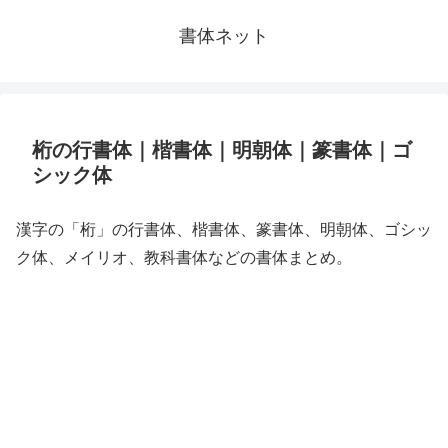
書体ネット
桁の行書体｜楷書体｜明朝体｜篆書体｜ゴ
シック体
漢字の「桁」の行書体、楷書体、篆書体、明朝体、ゴシッ
ク体、メイリオ、教科書体などの書体まとめ。