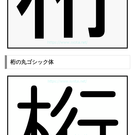
桁の丸ゴシック体