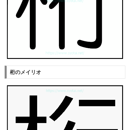
桁のメイリオ