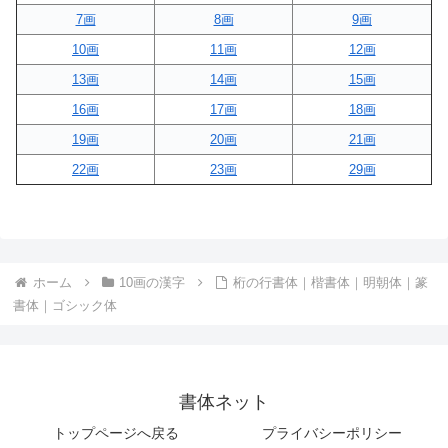
7画
8画
9画
10画
11画
12画
13画
14画
15画
16画
17画
18画
19画
20画
21画
22画
23画
29画
ホーム
10画の漢字
桁の行書体｜楷書体｜明朝体｜篆
書体｜ゴシック体
書体ネット
トップページへ戻る
プライバシーポリシー