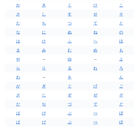
か
き
く
け
こ
さ
し
す
せ
そ
た
ち
つ
て
と
な
に
ぬ
ね
の
は
ひ
ふ
へ
ほ
ま
み
む
め
も
や
–
ゆ
–
よ
ら
り
る
れ
ろ
わ
–
を
ん
が
ぎ
ぐ
げ
ご
ざ
じ
ず
ぜ
ぞ
だ
ぢ
づ
で
ど
ば
び
ぶ
べ
ぼ
ぱ
ぴ
ぷ
ぺ
ぽ