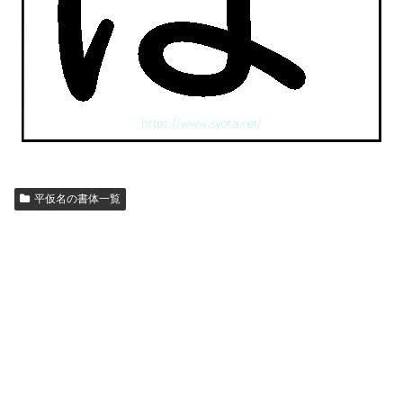
平仮名の書体一覧