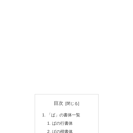
目次
「ば」の書体一覧
ばの行書体
ばの楷書体