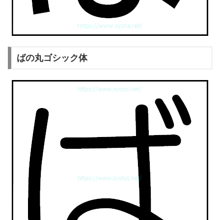
ばの丸ゴシック体