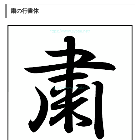
粛の行書体