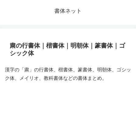
書体ネット
粛の行書体｜楷書体｜明朝体｜篆書体｜ゴ
シック体
漢字の「粛」の行書体、楷書体、篆書体、明朝体、ゴシッ
ク体、メイリオ、教科書体などの書体まとめ。