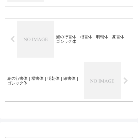
淑の行書体｜楷書体｜明朝体｜篆書体｜
ゴシック体
縮の行書体｜楷書体｜明朝体｜篆書体｜
ゴシック体