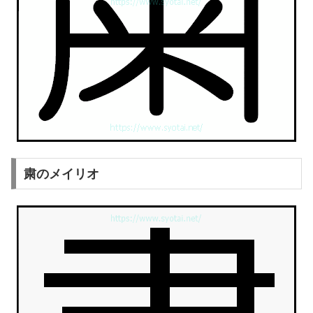
粛のメイリオ