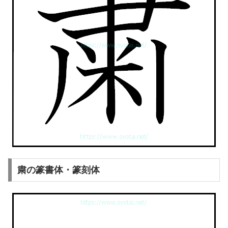
粛の篆書体・篆刻体