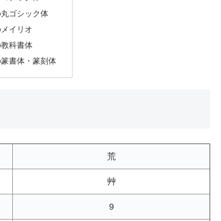
の丸ゴシック体
のメイリオ
の教科書体
の篆書体・篆刻体
荒
艸
9