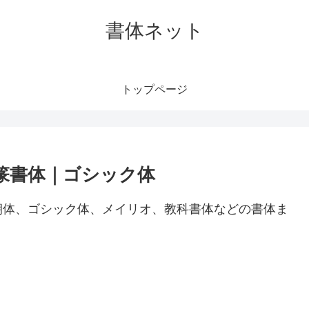
書体ネット
トップページ
篆書体｜ゴシック体
朝体、ゴシック体、メイリオ、教科書体などの書体ま