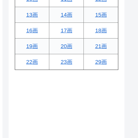
13画
14画
15画
16画
17画
18画
19画
20画
21画
22画
23画
29画