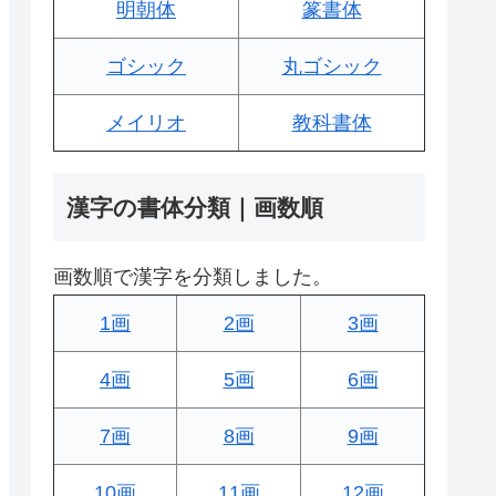
明朝体
篆書体
ゴシック
丸ゴシック
メイリオ
教科書体
漢字の書体分類｜画数順
画数順で漢字を分類しました。
1画
2画
3画
4画
5画
6画
7画
8画
9画
10画
11画
12画