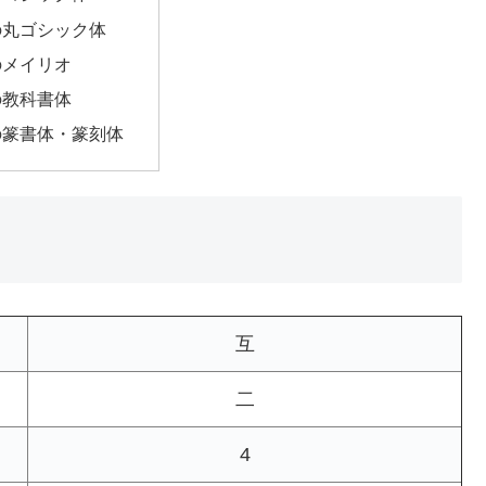
の丸ゴシック体
のメイリオ
の教科書体
の篆書体・篆刻体
互
二
4