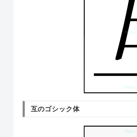
互のゴシック体