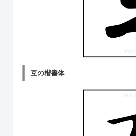
互の楷書体