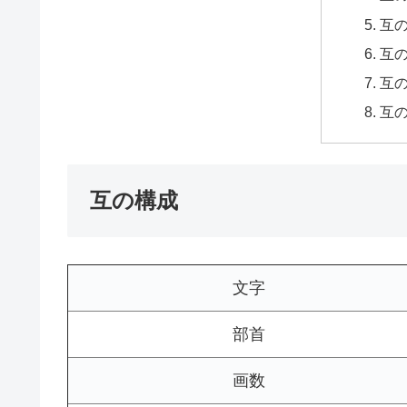
互
互
互
互
互の構成
文字
部首
画数