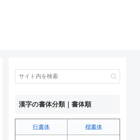
漢字の書体分類｜書体順
行書体
楷書体