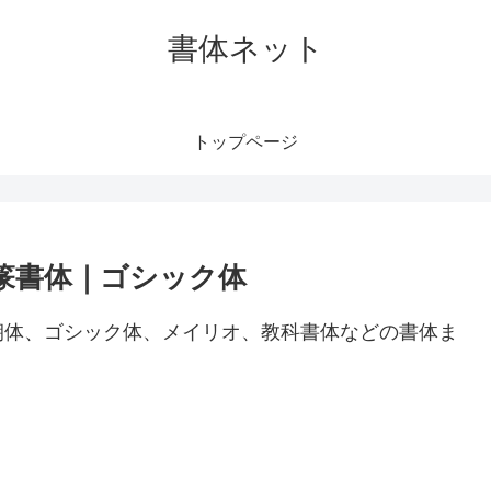
書体ネット
トップページ
篆書体｜ゴシック体
朝体、ゴシック体、メイリオ、教科書体などの書体ま