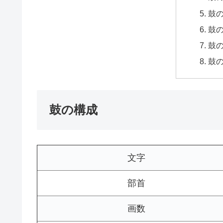
鼓
鼓
鼓
鼓
鼓の構成
文字
部首
画数