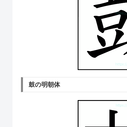
鼓の明朝体