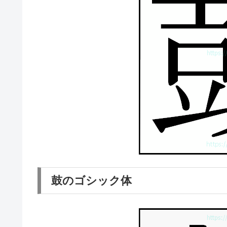
鼓のゴシック体