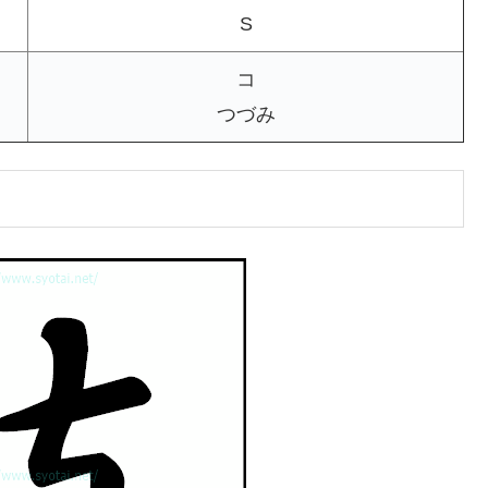
S
コ
つづみ