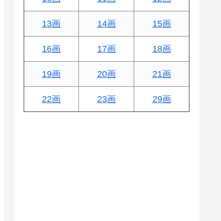
13画
14画
15画
16画
17画
18画
19画
20画
21画
22画
23画
29画