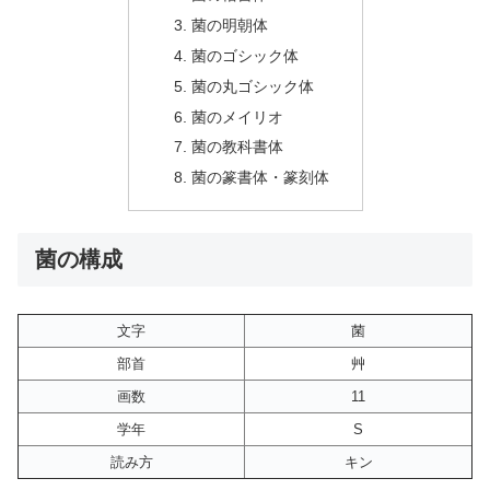
菌の明朝体
菌のゴシック体
菌の丸ゴシック体
菌のメイリオ
菌の教科書体
菌の篆書体・篆刻体
菌の構成
文字
菌
部首
艸
画数
11
学年
S
読み方
キン