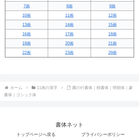
7画
8画
9画
10画
11画
12画
13画
14画
15画
16画
17画
18画
19画
20画
21画
22画
23画
29画
ホーム
11画の漢字
菌の行書体｜楷書体｜明朝体｜篆
書体｜ゴシック体
書体ネット
トップページへ戻る
プライバシーポリシー