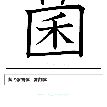
菌の篆書体・篆刻体