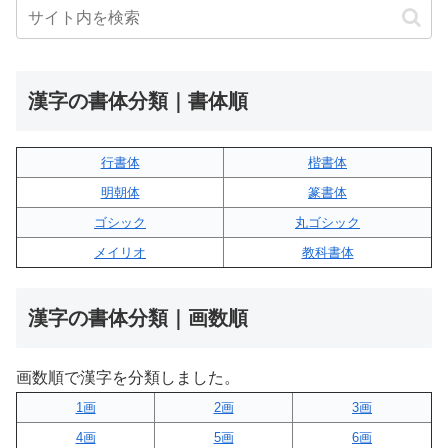
漢字の書体分類｜書体順
行書体
楷書体
明朝体
篆書体
ゴシック
丸ゴシック
メイリオ
教科書体
漢字の書体分類｜画数順
画数順で漢字を分類しました。
1画
2画
3画
4画
5画
6画