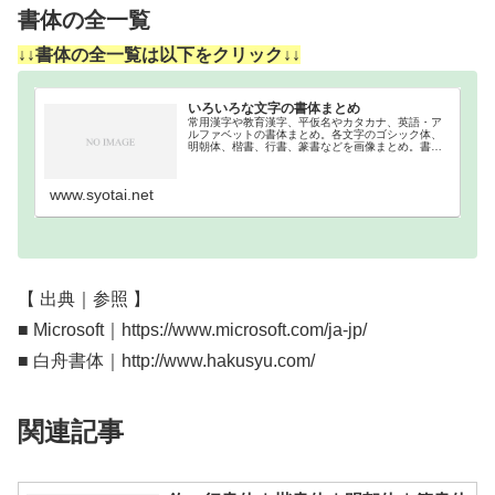
書体の全一覧
↓↓書体の全一覧は以下をクリック↓↓
いろいろな文字の書体まとめ
常用漢字や教育漢字、平仮名やカタカナ、英語・ア
ルファベットの書体まとめ。各文字のゴシック体、
明朝体、楷書、行書、篆書などを画像まとめ。書体
まとめ一覧漢字の書体分類｜書体順2136文字ある常
用漢字を、各書体別に分類しました。行書体楷書体
明朝体…
www.syotai.net
【 出典｜参照 】
■ Microsoft｜https://www.microsoft.com/ja-jp/
■ 白舟書体｜http://www.hakusyu.com/
関連記事