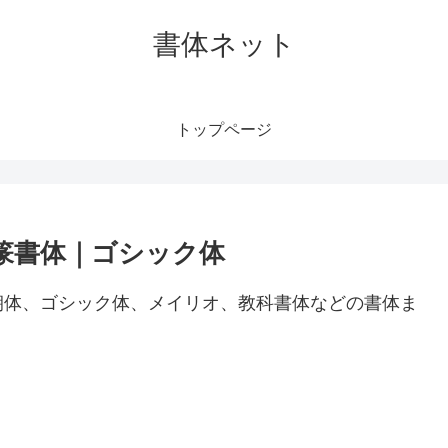
書体ネット
トップページ
篆書体｜ゴシック体
朝体、ゴシック体、メイリオ、教科書体などの書体ま