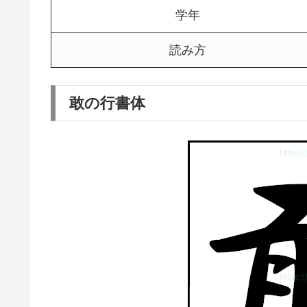
学年
読み方
敢の行書体