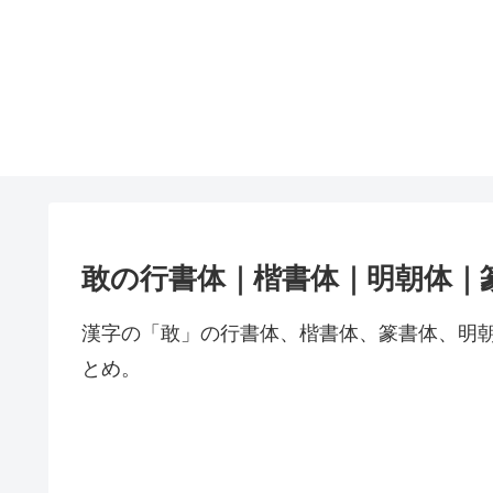
敢の行書体｜楷書体｜明朝体｜
漢字の「敢」の行書体、楷書体、篆書体、明
とめ。