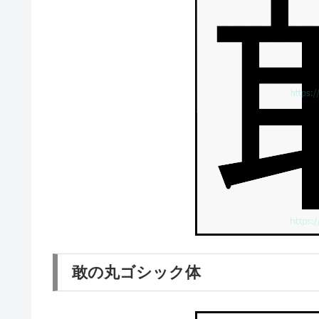
敢の丸ゴシック体