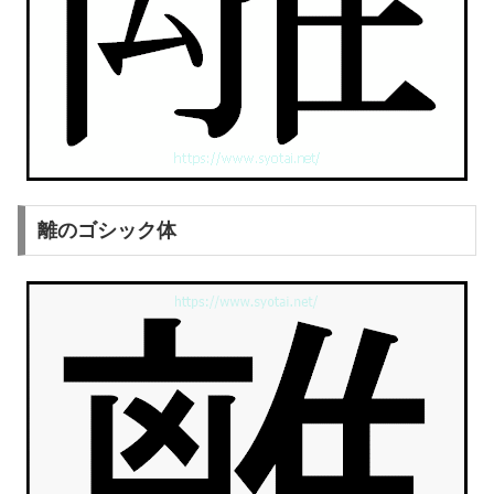
離のゴシック体