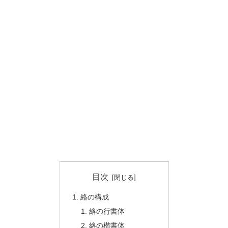
目次
絡の構成
絡の行書体
絡の楷書体