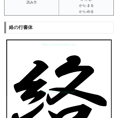
読み方
から-まる
から-める
絡の行書体