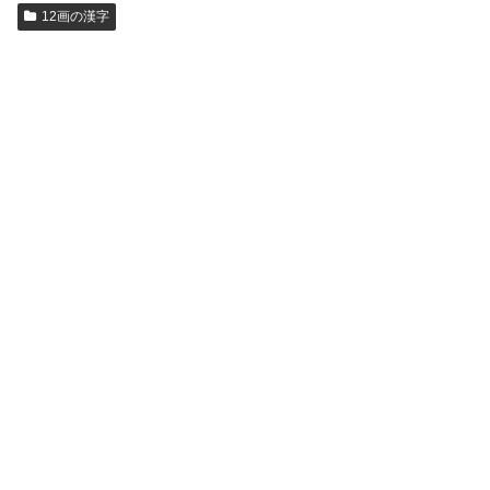
12画の漢字