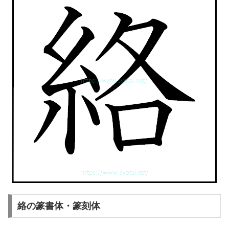
絡の篆書体・篆刻体