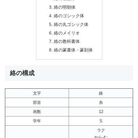
絡の明朝体
絡のゴシック体
絡の丸ゴシック体
絡のメイリオ
絡の教科書体
絡の篆書体・篆刻体
絡の構成
文字
絡
部首
糸
画数
12
学年
S
ラク
から-む