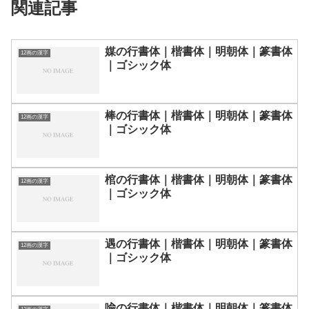
関連記事
媒の行書体｜楷書体｜明朝体｜篆書体
12画の漢字
｜ゴシック体
棒の行書体｜楷書体｜明朝体｜篆書体
12画の漢字
｜ゴシック体
棺の行書体｜楷書体｜明朝体｜篆書体
12画の漢字
｜ゴシック体
遇の行書体｜楷書体｜明朝体｜篆書体
12画の漢字
｜ゴシック体
喩の行書体｜楷書体｜明朝体｜篆書体