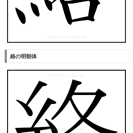
絡の明朝体