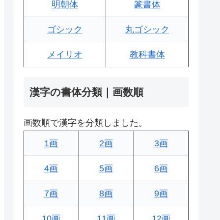
明朝体
篆書体
ゴシック
丸ゴシック
メイリオ
教科書体
漢字の書体分類｜画数順
画数順で漢字を分類しました。
1画
2画
3画
4画
5画
6画
7画
8画
9画
10画
11画
12画