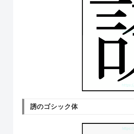
誘のゴシック体