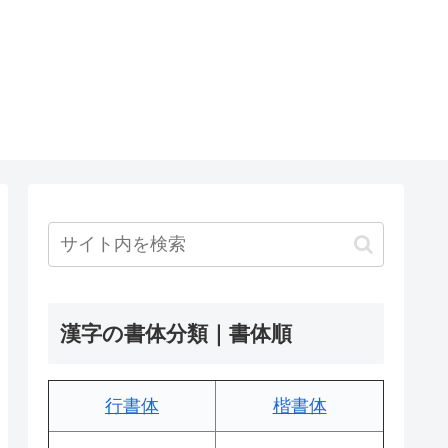
漢字の書体分類｜書体順
行書体
楷書体