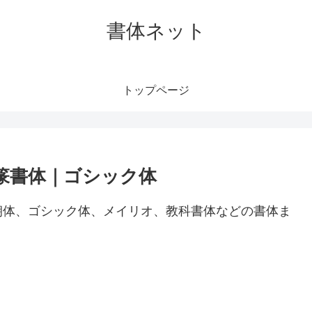
書体ネット
トップページ
篆書体｜ゴシック体
朝体、ゴシック体、メイリオ、教科書体などの書体ま