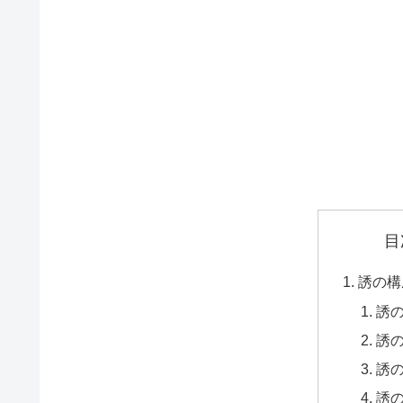
目
誘の構
誘
誘
誘
誘