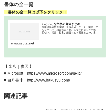
書体の全一覧
↓↓書体の全一覧は以下をクリック↓↓
いろいろな文字の書体まとめ
常用漢字や教育漢字、平仮名やカタカナ、英語・ア
ルファベットの書体まとめ。各文字のゴシック体、
明朝体、楷書、行書、篆書などを画像まとめ。書体
まとめ一覧漢字の書体分類｜書体順2136文字ある常
用漢字を、各書体別に分類しました。行書体楷書体
明朝体…
www.syotai.net
【 出典｜参照 】
■ Microsoft｜https://www.microsoft.com/ja-jp/
■ 白舟書体｜http://www.hakusyu.com/
関連記事