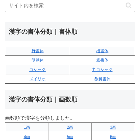
漢字の書体分類｜書体順
行書体
楷書体
明朝体
篆書体
ゴシック
丸ゴシック
メイリオ
教科書体
漢字の書体分類｜画数順
画数順で漢字を分類しました。
1画
2画
3画
4画
5画
6画