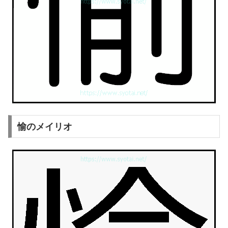
愉のメイリオ