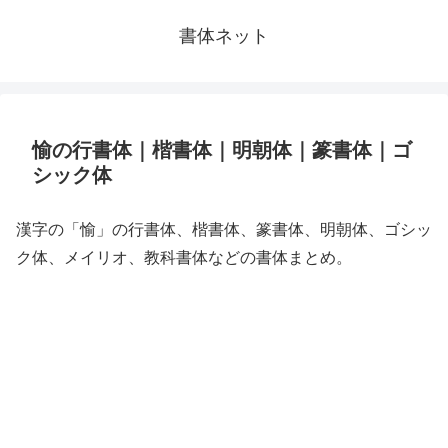
書体ネット
愉の行書体｜楷書体｜明朝体｜篆書体｜ゴ
シック体
漢字の「愉」の行書体、楷書体、篆書体、明朝体、ゴシッ
ク体、メイリオ、教科書体などの書体まとめ。