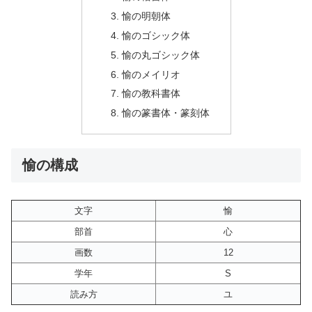
愉の明朝体
愉のゴシック体
愉の丸ゴシック体
愉のメイリオ
愉の教科書体
愉の篆書体・篆刻体
愉の構成
文字
愉
部首
心
画数
12
学年
S
読み方
ユ