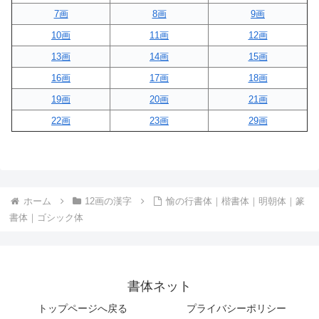
7画
8画
9画
10画
11画
12画
13画
14画
15画
16画
17画
18画
19画
20画
21画
22画
23画
29画
ホーム
12画の漢字
愉の行書体｜楷書体｜明朝体｜篆
書体｜ゴシック体
書体ネット
トップページへ戻る
プライバシーポリシー