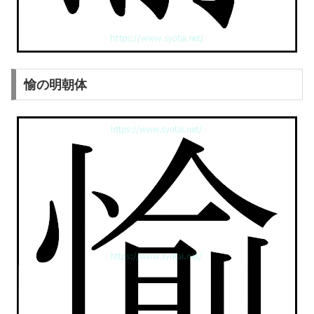
愉の明朝体