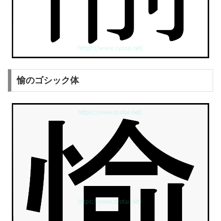
愉のゴシック体