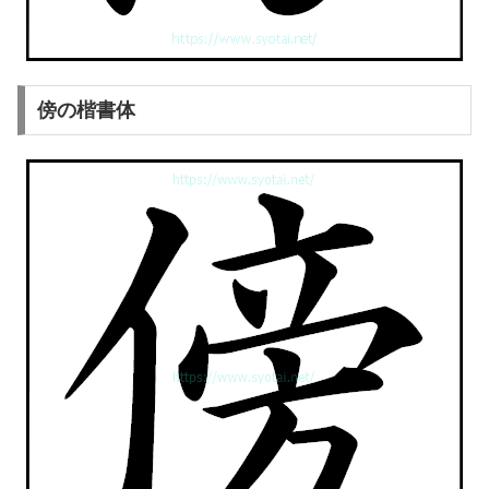
傍の楷書体