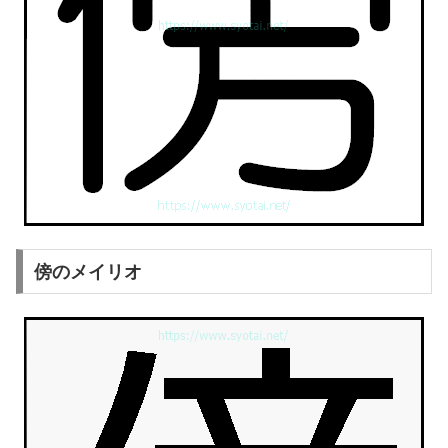
傍のメイリオ