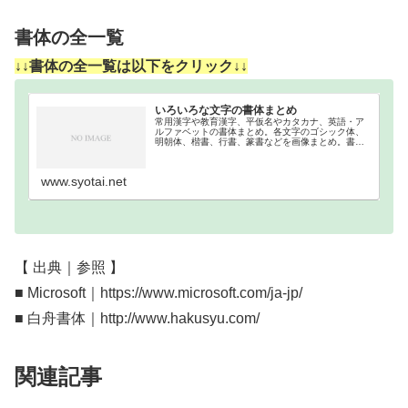
書体の全一覧
↓↓書体の全一覧は以下をクリック↓↓
いろいろな文字の書体まとめ
常用漢字や教育漢字、平仮名やカタカナ、英語・ア
ルファベットの書体まとめ。各文字のゴシック体、
明朝体、楷書、行書、篆書などを画像まとめ。書体
まとめ一覧漢字の書体分類｜書体順2136文字ある常
用漢字を、各書体別に分類しました。行書体楷書体
明朝体…
www.syotai.net
【 出典｜参照 】
■ Microsoft｜https://www.microsoft.com/ja-jp/
■ 白舟書体｜http://www.hakusyu.com/
関連記事