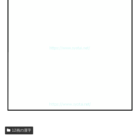
12画の漢字