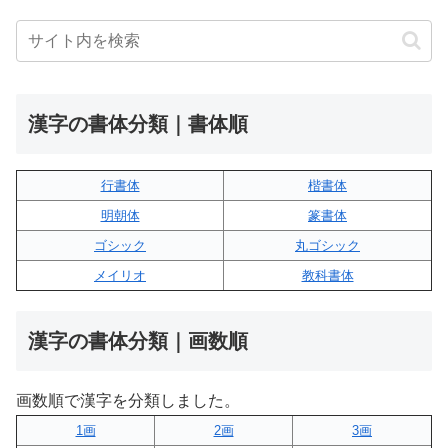
漢字の書体分類｜書体順
行書体
楷書体
明朝体
篆書体
ゴシック
丸ゴシック
メイリオ
教科書体
漢字の書体分類｜画数順
画数順で漢字を分類しました。
1画
2画
3画