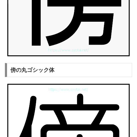
傍の丸ゴシック体