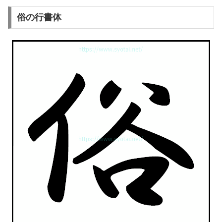
俗の行書体