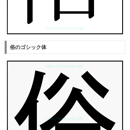
俗のゴシック体