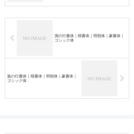
測の行書体｜楷書体｜明朝体｜篆書体｜
ゴシック体
族の行書体｜楷書体｜明朝体｜篆書体｜
ゴシック体