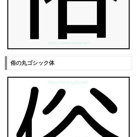
俗の丸ゴシック体