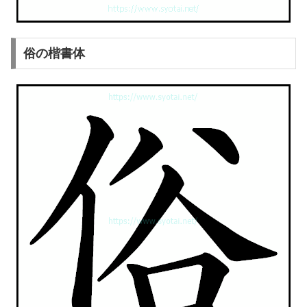
俗の楷書体