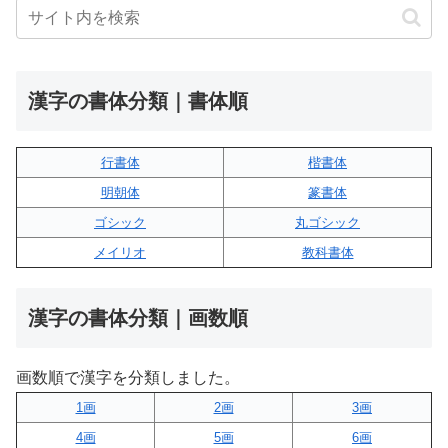
漢字の書体分類｜書体順
行書体
楷書体
明朝体
篆書体
ゴシック
丸ゴシック
メイリオ
教科書体
漢字の書体分類｜画数順
画数順で漢字を分類しました。
1画
2画
3画
4画
5画
6画