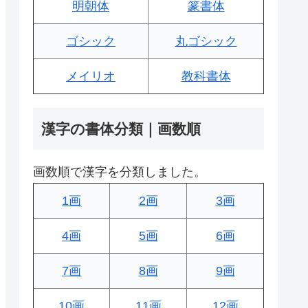
明朝体
篆書体
ゴシック
丸ゴシック
メイリオ
教科書体
漢字の書体分類｜画数順
画数順で漢字を分類しました。
1画
2画
3画
4画
5画
6画
7画
8画
9画
10画
11画
12画