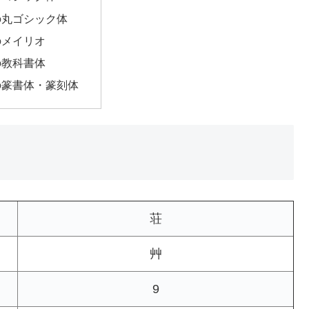
の丸ゴシック体
のメイリオ
の教科書体
の篆書体・篆刻体
荘
艸
9