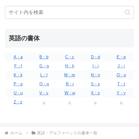
英語の書体
A・a
B・b
C・c
D・d
E・e
F・f
G・g
H・h
I・i
J・j
K・k
L・l
M・m
N・n
O・o
P・p
Q・q
R・r
S・s
T・t
U・u
V・v
W・w
X・x
Y・y
Z・z
–
–
–
–
ホーム
英語・アルファベットの書体一覧